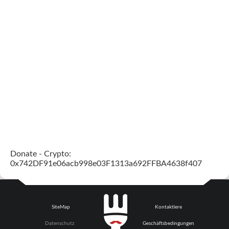
Donate - Crypto:
0x742DF91e06acb998e03F1313a692FFBA4638f407
SiteMap
Kontaktiere
Datenschutz
Geschäftsbedingungen