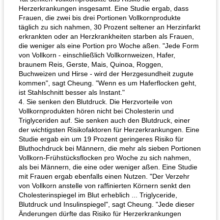
Herzerkrankungen insgesamt. Eine Studie ergab, dass
Frauen, die zwei bis drei Portionen Vollkornprodukte
täglich zu sich nahmen, 30 Prozent seltener an Herzinfarkt
erkrankten oder an Herzkrankheiten starben als Frauen,
die weniger als eine Portion pro Woche aßen. "Jede Form
von Vollkorn - einschließlich Vollkornweizen, Hafer,
braunem Reis, Gerste, Mais, Quinoa, Roggen,
Buchweizen und Hirse - wird der Herzgesundheit zugute
kommen", sagt Cheung. "Wenn es um Haferflocken geht,
ist Stahlschnitt besser als Instant."
4. Sie senken den Blutdruck. Die Herzvorteile von
Vollkornprodukten hören nicht bei Cholesterin und
Triglyceriden auf. Sie senken auch den Blutdruck, einer
der wichtigsten Risikofaktoren für Herzerkrankungen. Eine
Studie ergab ein um 19 Prozent geringeres Risiko für
Bluthochdruck bei Männern, die mehr als sieben Portionen
Vollkorn-Frühstücksflocken pro Woche zu sich nahmen,
als bei Männern, die eine oder weniger aßen. Eine Studie
mit Frauen ergab ebenfalls einen Nutzen. "Der Verzehr
von Vollkorn anstelle von raffinierten Körnern senkt den
Cholesterinspiegel im Blut erheblich ... Triglyceride,
Blutdruck und Insulinspiegel", sagt Cheung. "Jede dieser
Änderungen dürfte das Risiko für Herzerkrankungen