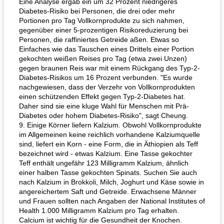
Eine Analyse ergab ein um 32 Prozent niedrigeres
Diabetes-Risiko bei Personen, die drei oder mehr
Portionen pro Tag Vollkornprodukte zu sich nahmen,
gegenüber einer 5-prozentigen Risikoreduzierung bei
Personen, die raffiniertes Getreide aßen. Etwas so
Einfaches wie das Tauschen eines Drittels einer Portion
gekochten weißen Reises pro Tag (etwa zwei Unzen)
gegen braunen Reis war mit einem Rückgang des Typ-2-
Diabetes-Risikos um 16 Prozent verbunden. "Es wurde
nachgewiesen, dass der Verzehr von Vollkornprodukten
einen schützenden Effekt gegen Typ-2-Diabetes hat.
Daher sind sie eine kluge Wahl für Menschen mit Prä-
Diabetes oder hohem Diabetes-Risiko", sagt Cheung.
9. Einige Körner liefern Kalzium. Obwohl Vollkornprodukte
im Allgemeinen keine reichlich vorhandene Kalziumquelle
sind, liefert ein Korn - eine Form, die in Äthiopien als Teff
bezeichnet wird - etwas Kalzium. Eine Tasse gekochter
Teff enthält ungefähr 123 Milligramm Kalzium, ähnlich
einer halben Tasse gekochten Spinats. Suchen Sie auch
nach Kalzium in Brokkoli, Milch, Joghurt und Käse sowie in
angereichertem Saft und Getreide. Erwachsene Männer
und Frauen sollten nach Angaben der National Institutes of
Health 1.000 Milligramm Kalzium pro Tag erhalten.
Calcium ist wichtig für die Gesundheit der Knochen.