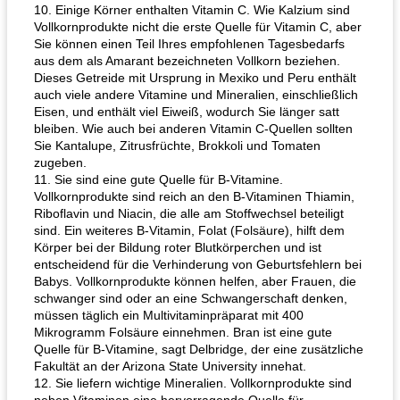
10. Einige Körner enthalten Vitamin C. Wie Kalzium sind
Vollkornprodukte nicht die erste Quelle für Vitamin C, aber
Sie können einen Teil Ihres empfohlenen Tagesbedarfs
aus dem als Amarant bezeichneten Vollkorn beziehen.
Dieses Getreide mit Ursprung in Mexiko und Peru enthält
auch viele andere Vitamine und Mineralien, einschließlich
Eisen, und enthält viel Eiweiß, wodurch Sie länger satt
bleiben. Wie auch bei anderen Vitamin C-Quellen sollten
Sie Kantalupe, Zitrusfrüchte, Brokkoli und Tomaten
zugeben.
11. Sie sind eine gute Quelle für B-Vitamine.
Vollkornprodukte sind reich an den B-Vitaminen Thiamin,
Riboflavin und Niacin, die alle am Stoffwechsel beteiligt
sind. Ein weiteres B-Vitamin, Folat (Folsäure), hilft dem
Körper bei der Bildung roter Blutkörperchen und ist
entscheidend für die Verhinderung von Geburtsfehlern bei
Babys. Vollkornprodukte können helfen, aber Frauen, die
schwanger sind oder an eine Schwangerschaft denken,
müssen täglich ein Multivitaminpräparat mit 400
Mikrogramm Folsäure einnehmen. Bran ist eine gute
Quelle für B-Vitamine, sagt Delbridge, der eine zusätzliche
Fakultät an der Arizona State University innehat.
12. Sie liefern wichtige Mineralien. Vollkornprodukte sind