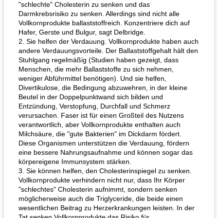
"schlechte" Cholesterin zu senken und das
Darmkrebsrisiko zu senken. Allerdings sind nicht alle
Vollkornprodukte ballaststoffreich. Konzentriere dich auf
Hafer, Gerste und Bulgur, sagt Delbridge.
2. Sie helfen der Verdauung. Vollkornprodukte haben auch
andere Verdauungsvorteile. Der Ballaststoffgehalt hält den
Stuhlgang regelmäßig (Studien haben gezeigt, dass
Menschen, die mehr Ballaststoffe zu sich nehmen,
weniger Abführmittel benötigen). Und sie helfen,
Divertikulose, die Bedingung abzuwehren, in der kleine
Beutel in der Doppelpunktwand sich bilden und
Entzündung, Verstopfung, Durchfall und Schmerz
verursachen. Faser ist für einen Großteil des Nutzens
verantwortlich, aber Vollkornprodukte enthalten auch
Milchsäure, die "gute Bakterien" im Dickdarm fördert.
Diese Organismen unterstützen die Verdauung, fördern
eine bessere Nahrungsaufnahme und können sogar das
körpereigene Immunsystem stärken.
3. Sie können helfen, den Cholesterinspiegel zu senken.
Vollkornprodukte verhindern nicht nur, dass Ihr Körper
"schlechtes" Cholesterin aufnimmt, sondern senken
möglicherweise auch die Triglyceride, die beide einen
wesentlichen Beitrag zu Herzerkrankungen leisten. In der
Tat senken Vollkornprodukte das Risiko für