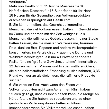
verringern."
Mehr von Health.com: 25 frische Maisrezepte 16
Haferflocken-Desserts für 18 Superfoods für Ihr Herz
18 Nutzen für die Gesundheit von Vollkornprodukten
erschienen ursprünglich auf Health.com
5. Sie können helfen, das Gewicht zu kontrollieren.
Menschen, die viel Vollkorn essen, halten ihr Gewicht eher
im Zaum und nehmen mit der Zeit weniger zu als
Menschen, die raffiniertes Getreide essen. In einer Studie
hatten Frauen, die die meisten Weizenkeime, braunen
Reis, dunkles Brot, Popcorn und andere Vollkornprodukte
konsumierten, im Vergleich zu Frauen, die Donuts und
Weißbrot bevorzugten, ein um 49 Prozent geringeres
Risiko für eine "größere Gewichtszunahme". Innerhalb von
12 Jahren nahmen Männer und Frauen mittleren Alters,
die eine ballaststoffreiche Ernährung zu sich nahmen, 3,35
Pfund weniger zu als diejenigen, die raffinierte Produkte
suchten.
6. Sie verteilen Fett. Auch wenn das Essen von
Vollkornprodukten nicht zum Abnehmen führt, haben
Studien gezeigt, dass es Ihnen helfen kann, die Menge an
Körperfett, die Sie haben, zu reduzieren und zu einer
gesünderen Verteilung dieses Fettes zu führen.
Insbesondere wenn Sie Vollkornprodukte essen, haben