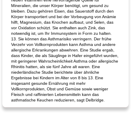
neben Vitaminen eine hervorragende Quelle für
Mineralien, die unser Körper benötigt, um gesund zu
bleiben. Dazu gehören Eisen, das Sauerstoff durch den
Körper transportiert und bei der Vorbeugung von Anämie
hilft, Magnesium, das Knochen aufbaut, und Selen, das
vor Oxidation schützt. Sie enthalten auch Zink, das
notwendig ist, um Ihr Immunsystem in Form zu halten.
13. Sie können das Asthmarisiko verringern. Der frühe
Verzehr von Vollkornprodukten kann Asthma und andere
allergische Erkrankungen abwehren. Eine Studie ergab,
dass Kinder, die als Säuglinge in Hafer eingeführt wurden,
mit geringerer Wahrscheinlichkeit Asthma oder allergische
Rhinitis hatten, als sie fünf Jahre alt waren. Eine
niederländische Studie berichtete über ähnliche
Ergebnisse bei Kindern im Alter von 8 bis 13. Eine
insgesamt gesunde Ernährung mit mehr
Vollkornprodukten, Obst und Gemüse sowie weniger
Fleisch und raffinierten Lebensmitteln kann das
asthmatische Keuchen reduzieren, sagt Delbridge.