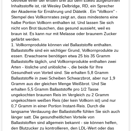
Getreide einer der ersten drei auf dem Etikett aufgeführten
Inhaltsstoffe ist, rät Wesley Delbridge, RD, ein Sprecher
der Akademie für Ernährung und Diätetik . Ein "Vollkorn" -
Stempel des Vollkornrates zeigt an, dass mindestens eine
halbe Portion Vollkorn enthalten ist. Und lassen Sie sich
nicht von Brot täuschen, das gesund aussieht, weil es
braun ist. Es kann nur mit Melasse oder braunem Zucker
gefärbt werden.
1. Vollkornprodukte können viel Ballaststoffe enthalten.
Ballaststoffe sind ein wichtiger Grund, Vollkornprodukte zu
essen. Erwachsene benötigen etwa 25 bis 35 Gramm
Ballaststoffe täglich, und Vollkornprodukte enthalten zwei
Arten - lösliche und unlösliche -, die beide für Ihre
Gesundheit von Vorteil sind. Sie erhalten 5,8 Gramm
Ballaststoffe in zwei Scheiben Schwarzbrot, aber nur 1,9
Gramm aus der gleichen Menge Weißbrot. Und Sie
erhalten 5,5 Gramm Ballaststoffe pro 1/2 Tasse
ungekochten braunen Reis im Vergleich zu 2 Gramm
ungekochtem weißen Reis (der kein Vollkorn ist) und nur
0,7 Gramm in einer Portion Instant-Reis. Durch die
langsame Verdauung der Ballaststoffe fühlen Sie sich auch
länger satt. Die gesundheitlichen Vorteile von
Ballaststoffen sind allgemein bekannt - sie können helfen,
den Blutzucker zu kontrollieren, den LDL-Wert oder das