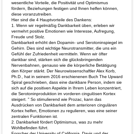
wesentliche Vorteile, die Positivität und Optimismus
fördern, Beziehungen festigen und Ihnen helfen können,
diese voranzutreiben.
Hier sind die 4 Hauptvorteile des Dankens:
1. Wenn wir regelmäßig Dankbarkeit üben, erleben wir
vermehrt positive Emotionen wie Interesse, Aufregung,
Freude und Stolz.
Dankbarkeit erhöht den Dopamin- und Serotoninspiegel im
Gehirn. Dies sind wichtige Neurotransmitter, die uns ein
Gefühl der Zufriedenheit vermitteln. Wenn wir öfter
dankbar sind, stärken sich die glücksbringenden
Nervenbahnen, genauso wie die körperliche Betätigung
den Körper stärkt. Der Neurowissenschaftler Alex Korb,
Ph.D., hat in seinem 2016 erschienenen Buch The Upward
Spiral geschrieben, dass eine dankbare Person, indem sie
sich auf die positiven Aspekte in Ihrem Leben konzentriert,
die Serotoninproduktion im vorderen cingulösen Kortex
steigert. " So stimulierend wie Prozac, kann das
Ausdrücken von Dankbarkeit dem anterioren cingulären
Kortex helfen, Emotionen zu regulieren, was eine seiner
zentralen Funktionen ist.
2. Dankbarkeit fördert Optimismus, was zu mehr
Wohlbefinden führt.
Forscher der University of California, Davis und der