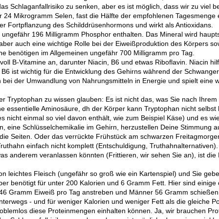
das Schlaganfallrisiko zu senken, aber es ist möglich, dass wir zu viel
hr 24 Mikrogramm Selen, fast die Hälfte der empfohlenen Tagesmenge e
der Fortpflanzung des Schilddrüsenhormons und wirkt als Antioxidans.
d ungefähr 196 Milligramm Phosphor enthalten. Das Mineral wird haupt
ber auch eine wichtige Rolle bei der Eiweißproduktion des Körpers s
e benötigen im Allgemeinen ungefähr 700 Milligramm pro Tag.
voll B-Vitamine an, darunter Niacin, B6 und etwas Riboflavin. Niacin hi
. B6 ist wichtig für die Entwicklung des Gehirns während der Schwange
ch bei der Umwandlung von Nahrungsmitteln in Energie und spielt eine wi
r Tryptophan zu wissen glauben: Es ist nicht das, was Sie nach Ihrem 
ine essentielle Aminosäure, dh der Körper kann Tryptophan nicht selbst 
s nicht einmal so viel davon enthält, wie zum Beispiel Käse) und es wi
n, eine Schlüsselchemikalie im Gehirn, herzustellen Deine Stimmung a
m die Seiten. Oder das verrückte Frühstück am schwarzen Freitagmorge
ruthahn einfach nicht komplett (Entschuldigung, Truthahnalternativen
s anderem veranlassen könnten (Frittieren, wir sehen Sie an), ist die
n leichtes Fleisch (ungefähr so ​​groß wie ein Kartenspiel) und Sie ge
per benötigt für unter 200 Kalorien und 6 Gramm Fett. Hier sind einige 
n 46 Gramm Eiweiß pro Tag anstreben und Männer 56 Gramm schießen. 
unterwegs - und für weniger Kalorien und weniger Fett als die gleiche P
roblemlos diese Proteinmengen einhalten können. Ja, wir brauchen Pro