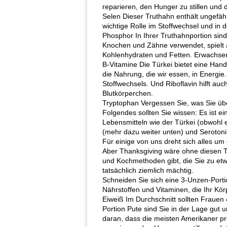
reparieren, den Hunger zu stillen und 
Selen Dieser Truthahn enthält ungefä
wichtige Rolle im Stoffwechsel und in 
Phosphor In Ihrer Truthahnportion sin
Knochen und Zähne verwendet, spielt a
Kohlenhydraten und Fetten. Erwachsen
B-Vitamine Die Türkei bietet eine Hand
die Nahrung, die wir essen, in Energie
Stoffwechsels. Und Riboflavin hilft au
Blutkörperchen.
Tryptophan Vergessen Sie, was Sie übe
Folgendes sollten Sie wissen: Es ist e
Lebensmitteln wie der Türkei (obwohl e
(mehr dazu weiter unten) und Serotoni
Für einige von uns dreht sich alles u
Aber Thanksgiving wäre ohne diesen T
und Kochmethoden gibt, die Sie zu etwa
tatsächlich ziemlich mächtig.
Schneiden Sie sich eine 3-Unzen-Portio
Nährstoffen und Vitaminen, die Ihr Kör
Eiweiß Im Durchschnitt sollten Fraue
Portion Pute sind Sie in der Lage gut 
daran, dass die meisten Amerikaner p