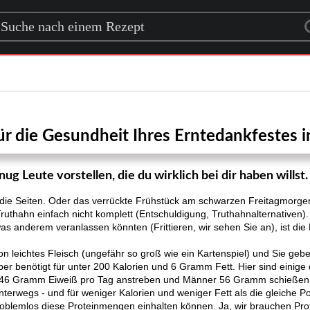
rch for a recipe
ür die Gesundheit Ihres Erntedankfestes in
ug Leute vorstellen, die du wirklich bei dir haben willst.
m die Seiten. Oder das verrückte Frühstück am schwarzen Freitagmorge
ruthahn einfach nicht komplett (Entschuldigung, Truthahnalternativen
s anderem veranlassen könnten (Frittieren, wir sehen Sie an), ist die
n leichtes Fleisch (ungefähr so ​​groß wie ein Kartenspiel) und Sie ge
per benötigt für unter 200 Kalorien und 6 Gramm Fett. Hier sind einige 
n 46 Gramm Eiweiß pro Tag anstreben und Männer 56 Gramm schießen. 
unterwegs - und für weniger Kalorien und weniger Fett als die gleiche P
roblemlos diese Proteinmengen einhalten können. Ja, wir brauchen Pro