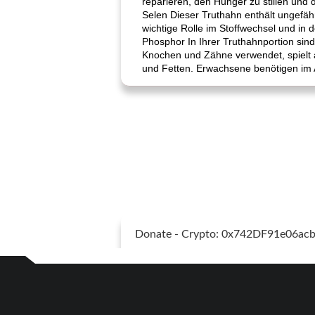
reparieren, den Hunger zu stillen und 
Selen Dieser Truthahn enthält ungefä
wichtige Rolle im Stoffwechsel und in 
Phosphor In Ihrer Truthahnportion sin
Knochen und Zähne verwendet, spielt a
und Fetten. Erwachsene benötigen im 
Donate - Crypto: 0x742DF91e06a