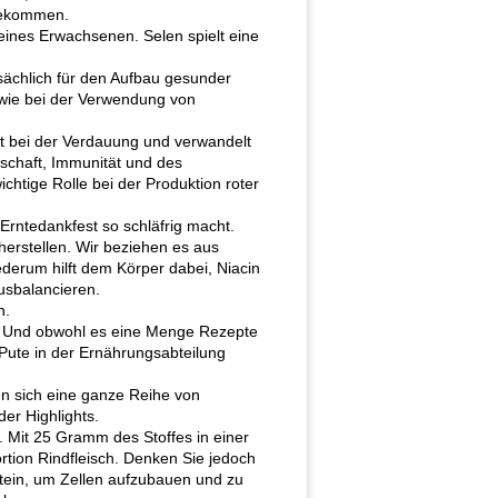
 bekommen.
ines Erwachsenen. Selen spielt eine
sächlich für den Aufbau gesunder
owie bei der Verwendung von
lft bei der Verdauung und verwandelt
rschaft, Immunität und des
chtige Rolle bei der Produktion roter
Erntedankfest so schläfrig macht.
herstellen. Wir beziehen es aus
ederum hilft dem Körper dabei, Niacin
usbalancieren.
n.
). Und obwohl es eine Menge Rezepte
 Pute in der Ernährungsabteilung
ben sich eine ganze Reihe von
der Highlights.
Mit 25 Gramm des Stoffes in einer
ortion Rindfleisch. Denken Sie jedoch
tein, um Zellen aufzubauen und zu