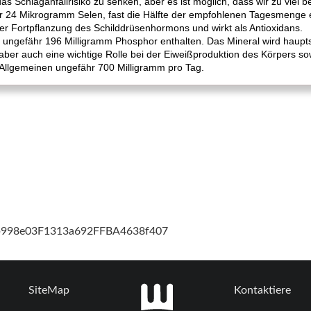
das Schlaganfallrisiko zu senken, aber es ist möglich, dass wir zu viel
hr 24 Mikrogramm Selen, fast die Hälfte der empfohlenen Tagesmenge e
der Fortpflanzung des Schilddrüsenhormons und wirkt als Antioxidans.
d ungefähr 196 Milligramm Phosphor enthalten. Das Mineral wird haupt
ber auch eine wichtige Rolle bei der Eiweißproduktion des Körpers s
Allgemeinen ungefähr 700 Milligramm pro Tag.
cb998e03F1313a692FFBA4638f407
SiteMap
Kontaktiere