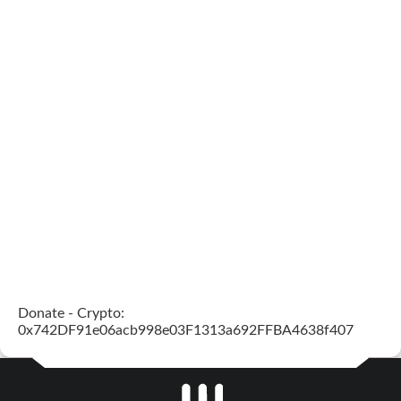
Donate - Crypto:
0x742DF91e06acb998e03F1313a692FFBA4638f407