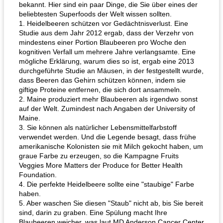
bekannt. Hier sind ein paar Dinge, die Sie über eines der
beliebtesten Superfoods der Welt wissen sollten.
1. Heidelbeeren schützen vor Gedächtnisverlust. Eine
Studie aus dem Jahr 2012 ergab, dass der Verzehr von
mindestens einer Portion Blaubeeren pro Woche den
kognitiven Verfall um mehrere Jahre verlangsamte. Eine
mögliche Erklärung, warum dies so ist, ergab eine 2013
durchgeführte Studie an Mäusen, in der festgestellt wurde,
dass Beeren das Gehirn schützen können, indem sie
giftige Proteine ​​entfernen, die sich dort ansammeln.
2. Maine produziert mehr Blaubeeren als irgendwo sonst
auf der Welt. Zumindest nach Angaben der University of
Maine.
3. Sie können als natürlicher Lebensmittelfarbstoff
verwendet werden. Und die Legende besagt, dass frühe
amerikanische Kolonisten sie mit Milch gekocht haben, um
graue Farbe zu erzeugen, so die Kampagne Fruits
Veggies More Matters der Produce for Better Health
Foundation.
4. Die perfekte Heidelbeere sollte eine "staubige" Farbe
haben.
5. Aber waschen Sie diesen "Staub" nicht ab, bis Sie bereit
sind, darin zu graben. Eine Spülung macht Ihre
Blaubeeren weicher, was laut MD Anderson Cancer Center