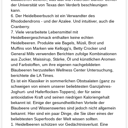
der Universität von Texas den Verderb beschleunigen
kann.
6. Der Heidelbeerbusch ist ein Verwandter des
Rhododendrons - und der Azalee. Und intuitiver, auch die
Cranberry.
7. Viele verarbeitete Lebensmittel mit
Heidelbeergeschmack enthalten keine echten
Heidelbeeren. Produkte wie Bagels, Müsli, Brot und
Muffins von Marken wie Kellogg's, Betty Crocker und
General Mills verwenden Berichten zufolge Kombinationen
aus Zucker, Maissirup, Stärke, Öl und künstlichen Aromen
und Farbstoffen, um ihre eigenen nachgebildeten
Blaubeeren herzustellen Wellness Center Untersuchung,
berichtete die LA Times.
Es ist ein Klassiker in sommerlichen Obstsalaten (ganz zu
schweigen von einem unserer beliebtesten Ganzjahres-
Joghurt- und Haferflocken-Toppers), der für seine
antioxidative Kraft und seinen niedrigen Kaloriengehalt
bekannt ist. Einige der gesundheitlichen Vorteile der
Blaubeere und Wissenswertes sind jedoch nicht allgemein
bekannt. Hier sind ein paar Dinge, die Sie über eines der
beliebtesten Superfoods der Welt wissen sollten.
1. Heidelbeeren schützen vor Gedächtnisverlust. Eine