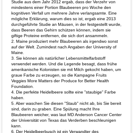
Studie aus dem Jahr 2012 ergab, dass der Verzehr von
mindestens einer Portion Blaubeeren pro Woche den
kognitiven Verfall um mehrere Jahre verlangsamte. Eine
mögliche Erklärung, warum dies so ist, ergab eine 2013
durchgeführte Studie an Mäusen, in der festgestellt wurde,
dass Beeren das Gehirn schützen können, indem sie
giftige Proteine ​​entfernen, die sich dort ansammeln.
2. Maine produziert mehr Blaubeeren als irgendwo sonst
auf der Welt. Zumindest nach Angaben der University of
Maine.
3. Sie können als natürlicher Lebensmittelfarbstoff
verwendet werden. Und die Legende besagt, dass frühe
amerikanische Kolonisten sie mit Milch gekocht haben, um
graue Farbe zu erzeugen, so die Kampagne Fruits
Veggies More Matters der Produce for Better Health
Foundation.
4. Die perfekte Heidelbeere sollte eine "staubige" Farbe
haben.
5. Aber waschen Sie diesen "Staub" nicht ab, bis Sie bereit
sind, darin zu graben. Eine Spülung macht Ihre
Blaubeeren weicher, was laut MD Anderson Cancer Center
der Universität von Texas das Verderben beschleunigen
kann.
6. Der Heidelbeerbusch ist ein Verwandter des