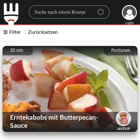
Search for a recipe
Login
Filter
Zurücksetzen
30 min
Portionen
Erntekabobs mit Butterpecan-
Sauce
JAYDUP