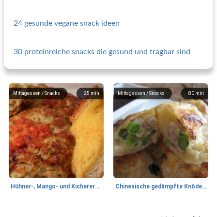
24 gesunde vegane snack ideen
30 proteinreiche snacks die gesund und tragbar sind
Mittagessen / Snacks
25
min
Mittagessen / Snacks
80
min
Hühner-, Mango- und Kichererbsenburger
Chinesische gedämpfte Knödel mit Dip
Mittagessen / Snacks
10
min
Mittagessen / Snacks
110
min