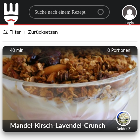
Search for a recipe
Login
Filter
Zurücksetzen
40 min
0
Portionen
Mandel-Kirsch-Lavendel-Crunch
Debbie Z