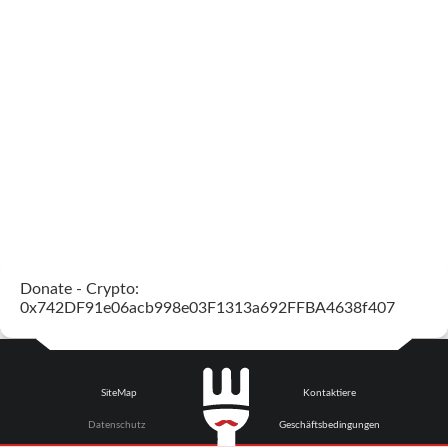
Donate - Crypto:
0x742DF91e06acb998e03F1313a692FFBA4638f407
SiteMap
Kontaktiere
Datenschutz
Geschäftsbedingungen