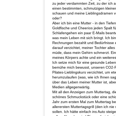
zu jeder verdammten Zeit, zu der ich a
einen bestimmten, schmutzigen kleinen
schauen und meine Lieblingsdramen v
oder?
Aber ich bin eine Mutter - in den Tie
Goldfische und Cheerios jeden Spalt f
Schlafengehen ein paar E-Mails beantwo
was mein Leben mit sich bringt. Ich bi
Rechnungen bezahlt und Bedürfnisse er
darauf verzichtet, meiner Tochter alles
müde, dass mein Gehirn schmerzt. Eine
meines Körpers achte und ein weitere
Ich setze mich für eine gesunde Lebe
bemühe mich bewusst, unseren CO2-Fuß
Pilates-Lieblingskurs verzichtet, um e
herumzulaufen (was, wie ich Ihnen sage
über das Leben meiner Mutter ist, aber
Medien allgegenwärtig.
Mit all den Anzeigen zum Muttertag, die
schönes Schmuckstück oder eine schick
Jahr zum ersten Mal zum Muttertag b
allerersten Muttertagsgrill (den ich ni
sollen. Ich hätte einfach ins Auto st