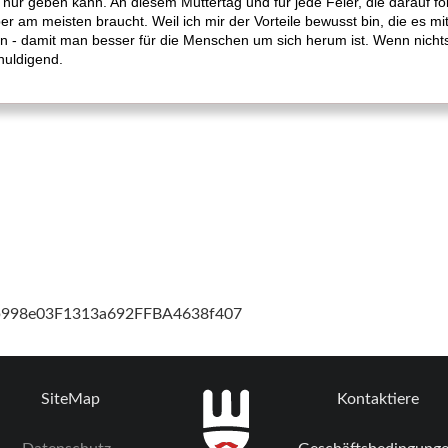
r nur geben kann. An diesem Muttertag und für jede Feier, die darauf fol
r am meisten braucht. Weil ich mir der Vorteile bewusst bin, die es mi
 - damit man besser für die Menschen um sich herum ist. Wenn nichts
uldigend.
cb998e03F1313a692FFBA4638f407
SiteMap
Kontaktiere