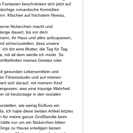
n Fantasien beschränken sich jetzt auf
 kitschige romantische Komödien
rn. Klischee auf höchstem Niveau,
 gerne Nickerchen macht und
lange dauert, bis vor dem
hemann, ihr Haus und alles aufzupassen,
und sicherzustellen, dass unsere
ch bin eine Mutter, die Tag für Tag
ja, mit all dem werde ich müde. So
Wohlbefinden meines Geistes oder
mit gesunden Lebensmitteln und
im Fitnessstudio und auf meinen
iert sich darauf, mit meinem Kind
vergessen, was eine traurige Wahrheit
er ist heutzutage in den sozialen
rstellen, wie wenig Einfluss ein
 ich habe diese beiden Artikel letztes
 für meine ganze Großfamilie beim
h hätte nur um ein Nickerchen bitten
 Dinge zu Hause erledigen lassen