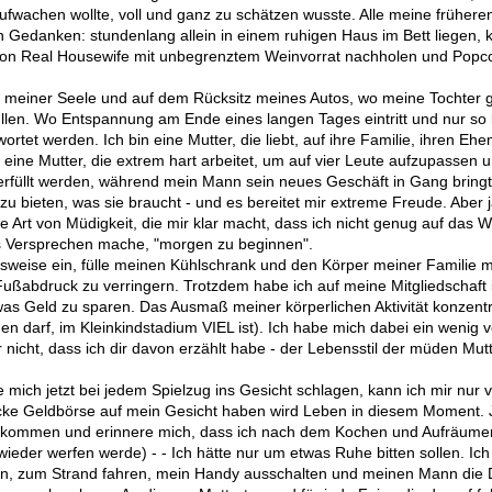
ufwachen wollte, voll und ganz zu schätzen wusste. Alle meine frühere
 Gedanken: stundenlang allein in einem ruhigen Haus im Bett liegen,
on Real Housewife mit unbegrenztem Weinvorrat nachholen und Popco
fen meiner Seele und auf dem Rücksitz meines Autos, wo meine Tochter
üllen. Wo Entspannung am Ende eines langen Tages eintritt und nur so 
rtet werden. Ich bin eine Mutter, die liebt, auf ihre Familie, ihren E
n eine Mutter, die extrem hart arbeitet, um auf vier Leute aufzupassen 
füllt werden, während mein Mann sein neues Geschäft in Gang bringt. I
 zu bieten, was sie braucht - und es bereitet mir extreme Freude. Aber 
 Art von Müdigkeit, die mir klar macht, dass ich nicht genug auf das 
s Versprechen mache, "morgen zu beginnen".
nsweise ein, fülle meinen Kühlschrank und den Körper meiner Familie 
abdruck zu verringern. Trotzdem habe ich auf meine Mitgliedschaft 
twas Geld zu sparen. Das Ausmaß meiner körperlichen Aktivität konzentr
n darf, im Kleinkindstadium VIEL ist). Ich habe mich dabei ein wenig 
 nicht, dass ich dir davon erzählt habe - der Lebensstil der müden Mutt
 mich jetzt bei jedem Spielzug ins Gesicht schlagen, kann ich mir nur vo
e Geldbörse auf mein Gesicht haben wird Leben in diesem Moment. Ja,
ekommen und erinnere mich, dass ich nach dem Kochen und Aufräumen
e wieder werfen werde) - - Ich hätte nur um etwas Ruhe bitten sollen. Ic
eigen, zum Strand fahren, mein Handy ausschalten und meinen Mann die