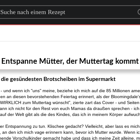
rch for a recipe
Entspanne Mütter, der Muttertag kommt
n die gesündesten Brotscheiben im Supermarkt
 - und wenn ich "uns" meine, beziehe ich mich auf die 85 Millionen am
en an diesen bevorstehenden Feiertag erinnert, als der Bloomingdale'
WIRKLICH zum Muttertag wünscht", zierte zart das Cover - und Seiten 
ann ich nicht für den Rest von euch Mamas da draußen sprechen - ich
auf der Welt gibt als die des Kindes, das ich in meinem Körper aufwuc
er Entspannung zu tun. Klischee gedacht? Vielleicht, aber lass es mich 
kt, an den ich mich vage erinnern kann, bevor ich Mutter wurde. Wenn 
nnende Vorschulkinder gemacht habe und dass ich meine Zeit alleine, me