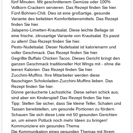
fünf Minuten. Mit geschnittenem Gemüse oder 100%
Vollkorn-Crackern servieren. Das Rezept finden Sie hier.
Fünf-Bohnen-Chili. Dies ist eine großartige, gesunde
Variante des beliebten Komfortlebensmittels. Das Rezept
finden Sie hier.
Jalapeno-Limetten-Krautsalat. Diese leichte Beilage ist
eine frische, zitrusartige Variante von Krautsalat. Es passt
zu allem! Das Rezept finden Sie hier.
Pesto-Nudelsalat. Dieser Nudelsalat ist kalorienarm und
voller Geschmack. Das Rezept finden Sie hier.
Gegrillte Buffalo Chicken Tacos. Dieses Gericht bringt den
ganzen Geschmack traditioneller Hot Wings mit - ohne die
leeren Kalorien. Das Rezept finden Sie hier.
Zucchini-Muffins. Ihre Mitarbeiter werden diese
flauschigen Schokoladen-Zucchini-Muffins lieben. Das
Rezept finden Sie hier.
Dünne geräucherte Lachsstiche. Diese sehen schick aus,
sind aber ein Kinderspiel! Das Rezept finden Sie hier.
Tipp: Stellen Sie sicher, dass Sie kleine Teller, Schalen und
Tassen bereitstellen, um gesunde Portionen zu fördern.
Schauen Sie sich diese Liste mit 50 gesunden Gerichten
an, um einem Potluck noch mehr Ideen zu bringen!
Kommuniziere ein gesundes Thema
Die Kommunikation eines gesunden Themas mit Ihrem