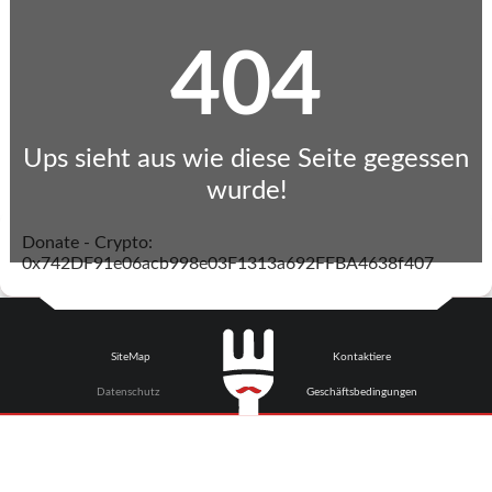
404
Ups sieht aus wie diese Seite gegessen
wurde!
Donate - Crypto:
0x742DF91e06acb998e03F1313a692FFBA4638f407
SiteMap
Kontaktiere
Datenschutz
Geschäftsbedingungen