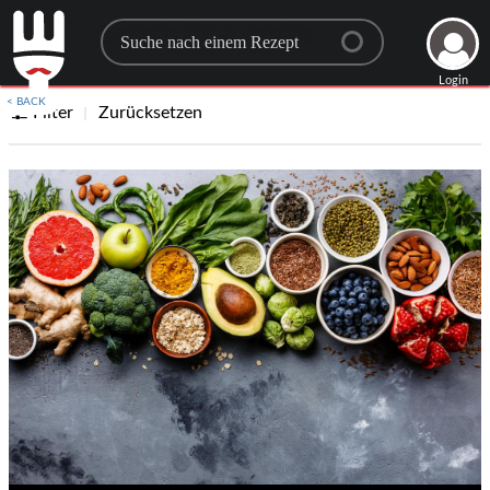
Search for a recipe
Login
< BACK
Filter
Zurücksetzen