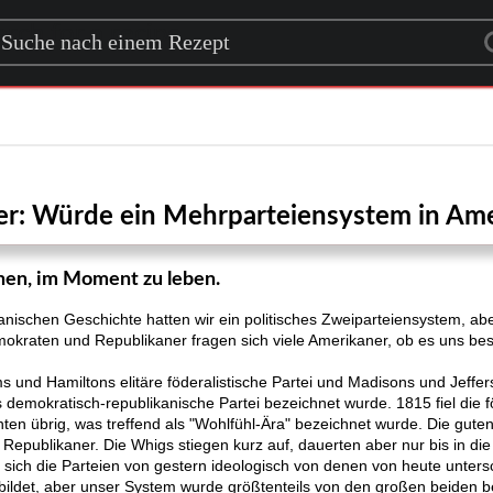
rch for a recipe
er: Würde ein Mehrparteiensystem in Ame
hnen, im Moment zu leben.
nischen Geschichte hatten wir ein politisches Zweiparteiensystem, abe
emokraten und Republikaner fragen sich viele Amerikaner, ob es uns b
und Hamiltons elitäre föderalistische Partei und Madisons und Jeffers
als demokratisch-republikanische Partei bezeichnet wurde. 1815 fiel die f
nten übrig, was treffend als "Wohlfühl-Ära" bezeichnet wurde. Die guten
 Republikaner. Die Whigs stiegen kurz auf, dauerten aber nur bis in die
ich die Parteien von gestern ideologisch von denen von heute unters
ildet, aber unser System wurde größtenteils von den großen beiden b