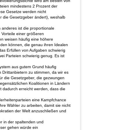
völkerungsdichte wird am besten von
rteien mindestens 2 Prozent der
iese Gesetze werden nicht
ür die Gesetzgeber ändert), weshalb
anderes ist die proportionale
 Vorteile einer größeren
ien weisen häufig eine höhere
nden können, die genau ihren Idealen
das Erfüllen von Aufgaben schwierig
zwei Parteien schwierig genug. Es ist
nsystem aus gutem Grund häufig
 Drittanbietern zu stimmen, da wir es
für die Gesetzgeber, die gezwungen
gegensätzlichen Koalitionen in Ländern
ht dadurch erreicht werden, dass die
derheitenparteien eine Kampfchance
ihre Wähler zu arbeiten, damit sie nicht
mokratien der Welt anzuschließen und
r in der spaltenden und
esser gehen würde ein