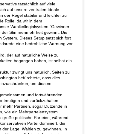
rvative tatsächlich auf viele
sich auf unsere zentralen Ideale
in der Regel stabiler und leichter zu
de Rolle, da wir in dem
 unser Wahlkollegialsystem "Gewinner
ge der Stimmenmehrheit gewinnt. Die
 System. Dieses Setup setzt sich fort
iedsrede eine bedrohliche Warnung vor
d, der auf natürliche Weise zu
chkeiten begangen haben, ist selbst ein
uktur zwingt uns natürlich, Seiten zu
ashington befürchtete, dass dies
 einzuschränken, um diesem
die gemeinsamen und fortwährenden
 entmutigen und zurückzuhalten.
er mehr Parteien, sogar Dutzende in
n, wie ein Mehrparteiensystem
s große politische Parteien, während
konservativen Partei dominiert, die
in der Lage, Wahlen zu gewinnen. In