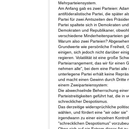
Mehrparteiensystem.
Am Anfang gab es zwei Parteien: Adams 
antiföderalistische Partei, die später 
Partei für zwei Amtszeiten des Präside
Partei spaltete sich in Demokraten und
Demokraten und Republikaner, obwohl s
verschiedene Minderheitenparteien geb
Warum also zwei Parteien? Abgesehen v
Grundwerte wie persönliche Freiheit, Gl
einigen, sich jedoch nicht darüber eini
regieren. Volatilität ist eine große Sc
Parteiarrangement, das wir für einen 
nehmen alle", bei dem eine Partei alle
unterlegene Partei erhält keine Repräs
und macht einen Gewinn durch Dritte 
einem Zweiparteiensystem:
Die abwechselnde Beherrschung einer F
Parteistreitigkeiten geführt hat, die 
schrecklicher Despotismus.
Das derzeitige widersprüchliche politi
wählen, und fördert eine "wir oder sie
irgendwann zu einer einzelnen Kontr
"schrecklichen Despotismus" vorzubeu
Ohne sich auf ein Extrem dieser Art z