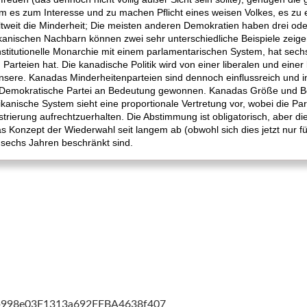
um es zum Interesse und zu machen Pflicht eines weisen Volkes, es zu
ltweit die Minderheit; Die meisten anderen Demokratien haben drei od
nischen Nachbarn können zwei sehr unterschiedliche Beispiele zeige
nstitutionelle Monarchie mit einem parlamentarischen System, hat sech
arteien hat. Die kanadische Politik wird von einer liberalen und einer 
unsere. Kanadas Minderheitenparteien sind dennoch einflussreich und 
 Demokratische Partei an Bedeutung gewonnen. Kanadas Größe und Be
kanische System sieht eine proportionale Vertretung vor, wobei die Pa
trierung aufrechtzuerhalten. Die Abstimmung ist obligatorisch, aber d
s Konzept der Wiederwahl seit langem ab (obwohl sich dies jetzt nur f
 sechs Jahren beschränkt sind.
cb998e03F1313a692FFBA4638f407