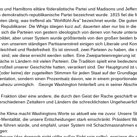
und Hamiltons elitäre föderalistische Partei und Madisons und Jeffers
als demokratisch-republikanische Partei bezeichnet wurde. 1815 fiel die f
nten übrig, was treffend als "Wohlfühl-Ära" bezeichnet wurde. Die guten
 Republikaner. Die Whigs stiegen kurz auf, dauerten aber nur bis in die
ich die Parteien von gestern ideologisch von denen von heute unters
ildet, aber unser System wurde größtenteils von den großen beiden b
on unserem ständigen Partisanenstreit einigen sich Liberale und Konse
eichheit und Redefreiheit. Es ist sinnvoll, zwei Parteien zu haben, die 
g sind, wie diese erreicht werden sollen. Eine Zweiparteienregierung ist 
hwäche in Ländern mit vielen Parteien. Die Tradition spielt eine bedeuten
Großteil unserer Geschichte hatten, verankert sind. Der Hauptgrund ist
 (oder keine) der zugeteilten Stimmen für jeden Staat auf der Grundla
entation, sondern einen Prozentsatz davon, wie in einem proportionalen
nahezu unmöglich. George Washington hinterließ uns in seiner Absch
raktion über eine andere, die durch den Geist der Rache geschärft wir
in verschiedenen Zeitaltern und Ländern die schrecklichsten Ungeheuerli
sche Klima macht Washingtons Worte so aktuell wie nie zuvor. Unsere Str
" -Mentalität, die unsere Entscheidungen stark einschränkt. Präsident W
olle führen würde, und empfahl, unser System mit Schachmassnahmen
gen:
u freuen (das dennoch nicht völlig außer Sicht sein sollte), genügen 