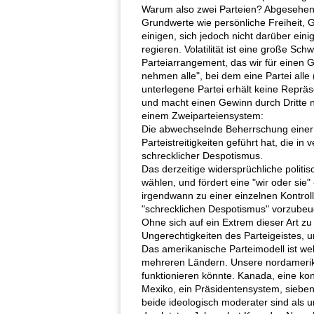
Warum also zwei Parteien? Abgesehen v
Grundwerte wie persönliche Freiheit, Gl
einigen, sich jedoch nicht darüber eini
regieren. Volatilität ist eine große Sc
Parteiarrangement, das wir für einen 
nehmen alle", bei dem eine Partei alle
unterlegene Partei erhält keine Repräs
und macht einen Gewinn durch Dritte 
einem Zweiparteiensystem:
Die abwechselnde Beherrschung einer F
Parteistreitigkeiten geführt hat, die 
schrecklicher Despotismus.
Das derzeitige widersprüchliche politi
wählen, und fördert eine "wir oder sie
irgendwann zu einer einzelnen Kontr
"schrecklichen Despotismus" vorzubeu
Ohne sich auf ein Extrem dieser Art z
Ungerechtigkeiten des Parteigeistes, 
Das amerikanische Parteimodell ist we
mehreren Ländern. Unsere nordamerika
funktionieren könnte. Kanada, eine ko
Mexiko, ein Präsidentensystem, sieben P
beide ideologisch moderater sind als 