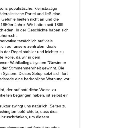
ons populistische, kleinstaatige
öderalistische Partei und ließ eine
 Gefühle hielten nicht an und die
 1850er Jahre. Wir hatten seit 1869
chieden. In der Geschichte haben sich
eherrscht.
rvative tatsächlich auf viele
sich auf unsere zentralen Ideale
in der Regel stabiler und leichter zu
de Rolle, da wir in dem
 unser Wahlkollegialsystem "Gewinner
ge der Stimmenmehrheit gewinnt. Die
 System. Dieses Setup setzt sich fort
iedsrede eine bedrohliche Warnung vor
d, der auf natürliche Weise zu
chkeiten begangen haben, ist selbst ein
uktur zwingt uns natürlich, Seiten zu
ashington befürchtete, dass dies
 einzuschränken, um diesem
die gemeinsamen und fortwährenden