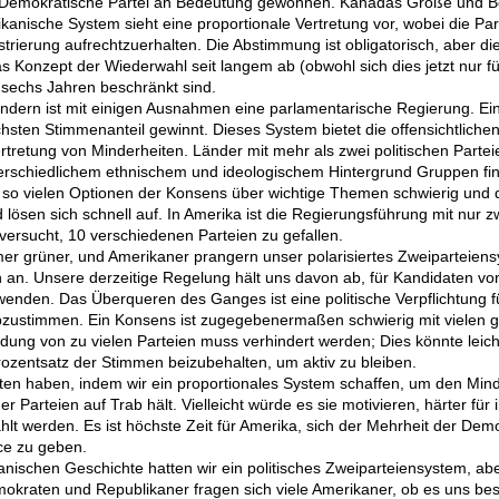
 Demokratische Partei an Bedeutung gewonnen. Kanadas Größe und Be
kanische System sieht eine proportionale Vertretung vor, wobei die Pa
trierung aufrechtzuerhalten. Die Abstimmung ist obligatorisch, aber d
s Konzept der Wiederwahl seit langem ab (obwohl sich dies jetzt nur f
 sechs Jahren beschränkt sind.
dern ist mit einigen Ausnahmen eine parlamentarische Regierung. Ein 
hsten Stimmenanteil gewinnt. Dieses System bietet die offensichtlichen
rtretung von Minderheiten. Länder mit mehr als zwei politischen Parte
terschiedlichem ethnischem und ideologischem Hintergrund Gruppen fi
ei so vielen Optionen der Konsens über wichtige Themen schwierig und 
nd lösen sich schnell auf. In Amerika ist die Regierungsführung mit nur 
versucht, 10 verschiedenen Parteien zu gefallen.
mer grüner, und Amerikaner prangern unser polarisiertes Zweiparteie
 an. Unsere derzeitige Regelung hält uns davon ab, für Kandidaten von
enden. Das Überqueren des Ganges ist eine politische Verpflichtung 
i abzustimmen. Ein Konsens ist zugegebenermaßen schwierig mit vielen 
ldung von zu vielen Parteien muss verhindert werden; Dies könnte leic
rozentsatz der Stimmen beizubehalten, um aktiv zu bleiben.
ten haben, indem wir ein proportionales System schaffen, um den Min
 Parteien auf Trab hält. Vielleicht würde es sie motivieren, härter für 
hlt werden. Es ist höchste Zeit für Amerika, sich der Mehrheit der De
ce zu geben.
nischen Geschichte hatten wir ein politisches Zweiparteiensystem, abe
emokraten und Republikaner fragen sich viele Amerikaner, ob es uns b