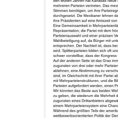
den letzten Jahren hat Kanadas Neue
mehreren Parteien vertreten. Das mexi
Stimmen benötigen, um ihre Parteiregis
durchgesetzt. Die Mexikaner lehnen da
ihre Präsidenten auf eine Amtszeit von
Eine Gemeinsamkeit in Mehrparteienlän
Repräsentation; die Partei mit dem höc
Parteienauswahl und einer präzisen Ve
Wahlbeteiligung auf, da Bürger mit un
entsprechen. Der Nachteil ist, dass b
wird. Splitterparteien bilden sich oft u
schwer vorstellbar, dass der Kongress 
Auf der anderen Seite ist das Gras im
zugunsten von drei oder mehr Parteien
ablehnen, eine Abstimmung zu verschw
sind, im Gleichschritt mit ihrer Parte
mit Mehrparteienstrukturen, und die Bi
Parteien aufgefordert werden, einen P
Wir könnten das Beste aus beiden Wel
zu geben, die wiederum die Mehrheit der
zugunsten eines Drittanbieters abgewä
einem Mehrparteiensystem eine Chan
Während des größten Teils der amerika
wettbewerbsorientierten Politik der D