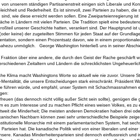
on unserem ständigen Partisanenstreit einigen sich Liberale und Konse
eichheit und Redefreiheit. Es ist sinnvoll, zwei Parteien zu haben, die 
g sind, wie diese erreicht werden sollen. Eine Zweiparteienregierung ist 
hwäche in Ländern mit vielen Parteien. Die Tradition spielt eine bedeuten
Großteil unserer Geschichte hatten, verankert sind. Der Hauptgrund ist
 (oder keine) der zugeteilten Stimmen für jeden Staat auf der Grundla
entation, sondern einen Prozentsatz davon, wie in einem proportionalen
nahezu unmöglich. George Washington hinterließ uns in seiner Absch
raktion über eine andere, die durch den Geist der Rache geschärft wir
in verschiedenen Zeitaltern und Ländern die schrecklichsten Ungeheuerli
sche Klima macht Washingtons Worte so aktuell wie nie zuvor. Unsere Str
" -Mentalität, die unsere Entscheidungen stark einschränkt. Präsident W
olle führen würde, und empfahl, unser System mit Schachmassnahmen
gen:
u freuen (das dennoch nicht völlig außer Sicht sein sollte), genügen 
um es zum Interesse und zu machen Pflicht eines weisen Volkes, es zu
ltweit die Minderheit; Die meisten anderen Demokratien haben drei od
nischen Nachbarn können zwei sehr unterschiedliche Beispiele zeige
nstitutionelle Monarchie mit einem parlamentarischen System, hat sech
arteien hat. Die kanadische Politik wird von einer liberalen und einer 
unsere. Kanadas Minderheitenparteien sind dennoch einflussreich und 