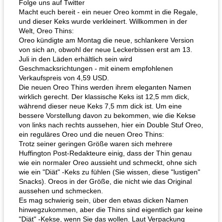
Folge uns auf Twitter
Macht euch bereit - ein neuer Oreo kommt in die Regale,
und dieser Keks wurde verkleinert. Willkommen in der
Welt, Oreo Thins:
Oreo kündigte am Montag die neue, schlankere Version
von sich an, obwohl der neue Leckerbissen erst am 13.
Juli in den Läden erhältlich sein wird
Geschmacksrichtungen - mit einem empfohlenen
Verkaufspreis von 4,59 USD.
Die neuen Oreo Thins werden ihrem eleganten Namen
wirklich gerecht. Der klassische Keks ist 12,5 mm dick,
während dieser neue Keks 7,5 mm dick ist. Um eine
bessere Vorstellung davon zu bekommen, wie die Kekse
von links nach rechts aussehen, hier ein Double Stuf Oreo,
ein reguläres Oreo und die neuen Oreo Thins:
Trotz seiner geringen Größe waren sich mehrere
Huffington Post-Redakteure einig, dass der Thin genau
wie ein normaler Oreo aussieht und schmeckt, ohne sich
wie ein "Diät" -Keks zu fühlen (Sie wissen, diese "lustigen"
Snacks). Oreos in der Größe, die nicht wie das Original
aussehen und schmecken.
Es mag schwierig sein, über den etwas dicken Namen
hinwegzukommen, aber die Thins sind eigentlich gar keine
"Diät" -Kekse, wenn Sie das wollen. Laut Verpackung