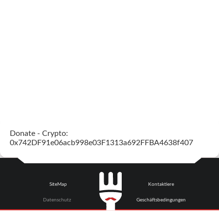
Donate - Crypto:
0x742DF91e06acb998e03F1313a692FFBA4638f407
SiteMap
Kontaktiere
Datenschutz
Geschäftsbedingungen