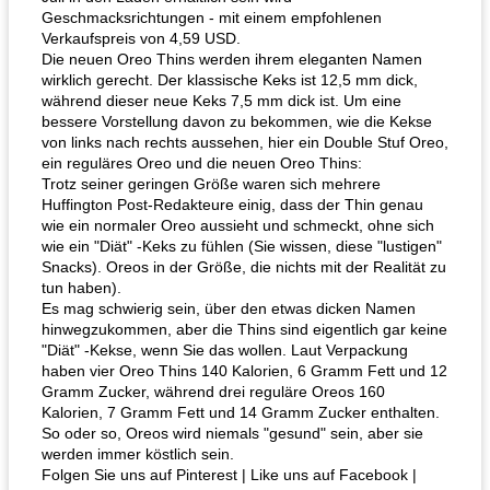
Geschmacksrichtungen - mit einem empfohlenen
Verkaufspreis von 4,59 USD.
Die neuen Oreo Thins werden ihrem eleganten Namen
wirklich gerecht. Der klassische Keks ist 12,5 mm dick,
während dieser neue Keks 7,5 mm dick ist. Um eine
bessere Vorstellung davon zu bekommen, wie die Kekse
von links nach rechts aussehen, hier ein Double Stuf Oreo,
ein reguläres Oreo und die neuen Oreo Thins:
Trotz seiner geringen Größe waren sich mehrere
Huffington Post-Redakteure einig, dass der Thin genau
wie ein normaler Oreo aussieht und schmeckt, ohne sich
wie ein "Diät" -Keks zu fühlen (Sie wissen, diese "lustigen"
Snacks). Oreos in der Größe, die nichts mit der Realität zu
tun haben).
Es mag schwierig sein, über den etwas dicken Namen
hinwegzukommen, aber die Thins sind eigentlich gar keine
"Diät" -Kekse, wenn Sie das wollen. Laut Verpackung
haben vier Oreo Thins 140 Kalorien, 6 Gramm Fett und 12
Gramm Zucker, während drei reguläre Oreos 160
Kalorien, 7 Gramm Fett und 14 Gramm Zucker enthalten.
So oder so, Oreos wird niemals "gesund" sein, aber sie
werden immer köstlich sein.
Folgen Sie uns auf Pinterest | Like uns auf Facebook |