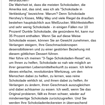
verbrauchen?
Die Wahrheit ist, dass die meisten Schokoladen, die
Amerika isst, das sind, was ich als "Schokolade in
Verkleidung" bezeichne. Warum? Denn Schokolade
Hershey's Kisses, Milky Way und viele Riegel da draußen
bestehen hauptsächlich aus Weißzucker, Milchfeststoffen
und sehr wenig Schokolade - in einigen Fällen nur 10
Prozent! Dunkle Schokolade, die gesündere Art, kann nur
35 Prozent enthalten. Wenn Sie auf diese Weise
Schokolade essen, können Sie an Gewicht zunehmen, das
Verlangen steigern, Ihre Geschmacksknospen
desensibilisieren und zu einer gestörten Beziehung mit
diesem göttlichen Dessert führen.
Hier führe ich meinen "3-Tage-Schokoladen-Reset" ein,
um Ihnen zu helfen, Schokolade so nah wie möglich an
ihrer gesamten Lebensmittelherkunft zu essen. Ich lehre
dieses einfache, revolutionäre Werkzeug, um den
Menschen dabei zu helfen, zu lernen, was reine
Schokolade wirklich ist, und ihnen dabei zu helfen, ihr
Verlangen zu ändern, ihren Geschmack auszugleichen
und dabei achtsamer zu essen. Ich weiß, wenn Sie das
Original probieren, fällt es Ihnen schwer, wieder auf
minderwertige Schokolade zurückzugreifen. Und Sie
werden Ihre Schokoladenleckereien in überraschend