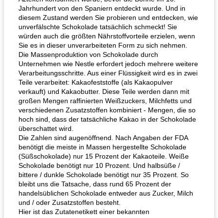
Jahrhundert von den Spaniern entdeckt wurde. Und in
diesem Zustand werden Sie probieren und entdecken, wie
unverfälschte Schokolade tatsächlich schmeckt! Sie
würden auch die größten Nährstoffvorteile erzielen, wenn
Sie es in dieser unverarbeiteten Form zu sich nehmen.
Die Massenproduktion von Schokolade durch
Unternehmen wie Nestle erfordert jedoch mehrere weitere
Verarbeitungsschritte. Aus einer Flüssigkeit wird es in zwei
Teile verarbeitet: Kakaofeststoffe (als Kakaopulver
verkauft) und Kakaobutter. Diese Teile werden dann mit
großen Mengen raffinierten Weißzuckers, Milchfetts und
verschiedenen Zusatzstoffen kombiniert - Mengen, die so
hoch sind, dass der tatsächliche Kakao in der Schokolade
überschattet wird.
Die Zahlen sind augenöffnend. Nach Angaben der FDA
benötigt die meiste in Massen hergestellte Schokolade
(Süßschokolade) nur 15 Prozent der Kakaoteile. Weiße
Schokolade benötigt nur 10 Prozent. Und halbsüße /
bittere / dunkle Schokolade benötigt nur 35 Prozent. So
bleibt uns die Tatsache, dass rund 65 Prozent der
handelsüblichen Schokolade entweder aus Zucker, Milch
und / oder Zusatzstoffen besteht.
Hier ist das Zutatenetikett einer bekannten