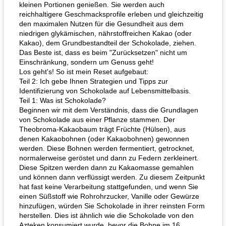
kleinen Portionen genießen. Sie werden auch
reichhaltigere Geschmacksprofile erleben und gleichzeitig
den maximalen Nutzen für die Gesundheit aus dem
niedrigen glykämischen, nährstoffreichen Kakao (oder
Kakao), dem Grundbestandteil der Schokolade, ziehen.
Das Beste ist, dass es beim "Zurücksetzen" nicht um
Einschränkung, sondern um Genuss geht!
Los geht's! So ist mein Reset aufgebaut:
Teil 2: Ich gebe Ihnen Strategien und Tipps zur
Identifizierung von Schokolade auf Lebensmittelbasis.
Teil 1: Was ist Schokolade?
Beginnen wir mit dem Verständnis, dass die Grundlagen
von Schokolade aus einer Pflanze stammen. Der
Theobroma-Kakaobaum trägt Früchte (Hülsen), aus
denen Kakaobohnen (oder Kakaobohnen) gewonnen
werden. Diese Bohnen werden fermentiert, getrocknet,
normalerweise geröstet und dann zu Federn zerkleinert.
Diese Spitzen werden dann zu Kakaomasse gemahlen
und können dann verflüssigt werden. Zu diesem Zeitpunkt
hat fast keine Verarbeitung stattgefunden, und wenn Sie
einen Süßstoff wie Rohrohrzucker, Vanille oder Gewürze
hinzufügen, würden Sie Schokolade in ihrer reinsten Form
herstellen. Dies ist ähnlich wie die Schokolade von den
Azteken konsumiert wurde, bevor die Bohne im 16.