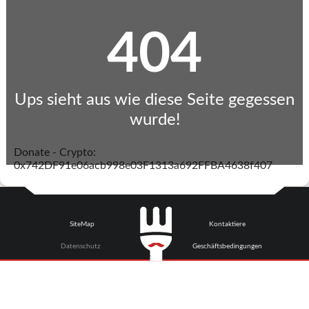
404
Ups sieht aus wie diese Seite gegessen
wurde!
Donate - Crypto:
0x742DF91e06acb998e03F1313a692FFBA4638f407
SiteMap
Kontaktiere
Datenschutz
Geschäftsbedingungen