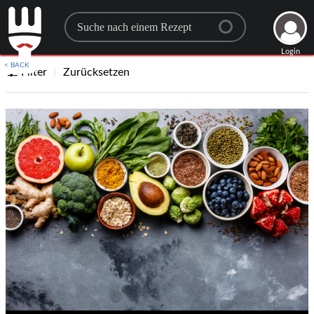
Search for a recipe
Login
< BACK
Filter
Zurücksetzen