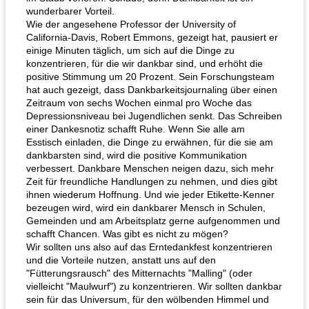
wunderbarer Vorteil.
Wie der angesehene Professor der University of
California-Davis, Robert Emmons, gezeigt hat, pausiert er
einige Minuten täglich, um sich auf die Dinge zu
konzentrieren, für die wir dankbar sind, und erhöht die
positive Stimmung um 20 Prozent. Sein Forschungsteam
hat auch gezeigt, dass Dankbarkeitsjournaling über einen
Zeitraum von sechs Wochen einmal pro Woche das
Depressionsniveau bei Jugendlichen senkt. Das Schreiben
einer Dankesnotiz schafft Ruhe. Wenn Sie alle am
Esstisch einladen, die Dinge zu erwähnen, für die sie am
dankbarsten sind, wird die positive Kommunikation
verbessert. Dankbare Menschen neigen dazu, sich mehr
Zeit für freundliche Handlungen zu nehmen, und dies gibt
ihnen wiederum Hoffnung. Und wie jeder Etikette-Kenner
bezeugen wird, wird ein dankbarer Mensch in Schulen,
Gemeinden und am Arbeitsplatz gerne aufgenommen und
schafft Chancen. Was gibt es nicht zu mögen?
Wir sollten uns also auf das Erntedankfest konzentrieren
und die Vorteile nutzen, anstatt uns auf den
"Fütterungsrausch" des Mitternachts "Malling" (oder
vielleicht "Maulwurf") zu konzentrieren. Wir sollten dankbar
sein für das Universum, für den wölbenden Himmel und