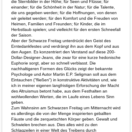
die Sternbilder in der Höhe; für Seen und Flüsse; für
einander; für die Schönheit in der Natur; für die Talente,
die uns gegeben werden; für die Hoffnungen, von denen
wir geleitet werden; für den Komfort und die Freuden von
Heimen, Familien und Freunden; für Kinder, die im
Herbstlaub spielen; und vielleicht für den ersten Schneefall
der Saison.
Aber der Schwarze Freitag unterdrückt den Geist des
Erntedankfestes und verdrängt ihn aus dem Kopf und aus
den Augen. Es konzentriert den Verstand auf diese 200-
Dollar-Designer-Jeans, die zwar für eine kurze hedonische
Euphorie sorgt, aber so schnell verblasst. Die
nachhaltigeren Formen des Glücks zeigt der bekannte
Psychologe und Autor Martin E.P. Seligman soll aus dem
Eintauchen ("fließen") in konstruktive Aktivitäten und, wie
ich in meiner eigenen langfristigen Erforschung der Macht
des Altruismus betont habe, aus dem Festhalten an
wohlwollenden Werten, die im Laufe eines Lebens Sinn
geben.
Zum Wahnsinn am Schwarzen Freitag um Mitternacht wird
es allerdings die von der Menge inspirierten geballten
Fäuste und die zerquetschten Körper geben. Gewalt und
Schwielen brechen aus. Dies alles wird zu den
Schlagzeilen in einer Welt des Treibens durch