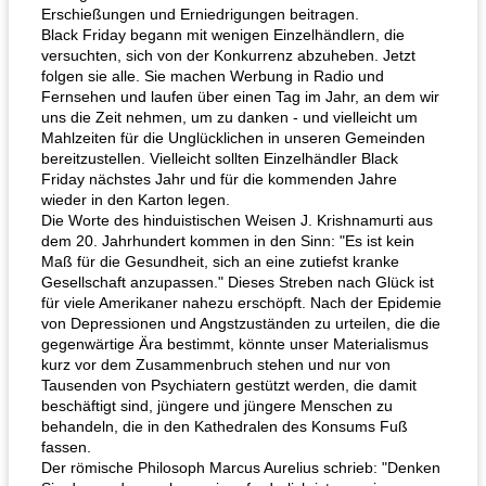
Erschießungen und Erniedrigungen beitragen.
Black Friday begann mit wenigen Einzelhändlern, die
versuchten, sich von der Konkurrenz abzuheben. Jetzt
folgen sie alle. Sie machen Werbung in Radio und
Fernsehen und laufen über einen Tag im Jahr, an dem wir
uns die Zeit nehmen, um zu danken - und vielleicht um
Mahlzeiten für die Unglücklichen in unseren Gemeinden
bereitzustellen. Vielleicht sollten Einzelhändler Black
Friday nächstes Jahr und für die kommenden Jahre
wieder in den Karton legen.
Die Worte des hinduistischen Weisen J. Krishnamurti aus
dem 20. Jahrhundert kommen in den Sinn: "Es ist kein
Maß für die Gesundheit, sich an eine zutiefst kranke
Gesellschaft anzupassen." Dieses Streben nach Glück ist
für viele Amerikaner nahezu erschöpft. Nach der Epidemie
von Depressionen und Angstzuständen zu urteilen, die die
gegenwärtige Ära bestimmt, könnte unser Materialismus
kurz vor dem Zusammenbruch stehen und nur von
Tausenden von Psychiatern gestützt werden, die damit
beschäftigt sind, jüngere und jüngere Menschen zu
behandeln, die in den Kathedralen des Konsums Fuß
fassen.
Der römische Philosoph Marcus Aurelius schrieb: "Denken