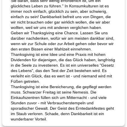
Sie daran, dass sehr wenig erforderlich ist, um ein
glückliches Leben zu führen." In Konsumkulturen ist es
immer noch einfach, glücklich zu sein, aber schwierig,
einfach zu sein! Dankbarkeit befreit uns von Dingen, die
wir nicht brauchen oder gar wirklich wollen, die wir aber
wollten, weil wir uns mit anderen verglichen haben.
Geben wir Thanksgiving eine Chance. Lassen Sie uns
darüber nachdenken, wofür wir am meisten dankbar sind,
wenn wir zur Schule oder zur Arbeit gehen oder bevor wir
den ersten Bissen einer Mahlzeit einnehmen.
Thanksgiving ist eine Idee und eine Praxis mit hohen
Dividenden für diejenigen, die das Glück haben, langfristig
in die Seele zu investieren. Es ist ein universelles "Gesetz
des Lebens", das den Test der Zeit bestehen wird. Es
verleiht ein Glück, das es wert ist - und niemand wird mit
Füßen getreten.
Thanksgiving ist eine Bereicherung, die gepflegt werden
muss. Schwarzer Freitag ist seine Nemesis. Die
Einkaufszentren füllen sich um Mitternacht - und viele
Stunden zuvor - mit Verbraucherstempeln und
sporadischer Gewalt. Der Geist des Erntedankfestes geht
im Staub verloren. Schade, denn Dankbarkeit ist ein
wunderbarer Vorteil.