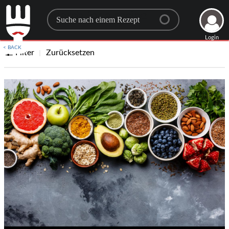
Search for a recipe
Login
< BACK
Filter
Zurücksetzen