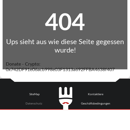
404
Ups sieht aus wie diese Seite gegessen
wurde!
Donate - Crypto:
0x742DF91e06acb998e03F1313a692FFBA4638f407
SiteMap
Kontaktiere
Datenschutz
Geschäftsbedingungen