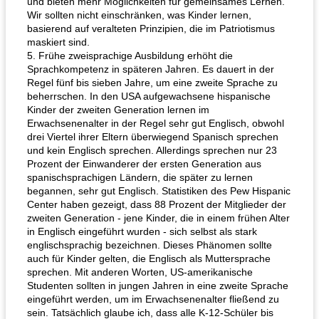
und bieten mehr Möglichkeiten für gemeinsames Lernen.
Wir sollten nicht einschränken, was Kinder lernen,
basierend auf veralteten Prinzipien, die im Patriotismus
maskiert sind.
5. Frühe zweisprachige Ausbildung erhöht die
Sprachkompetenz in späteren Jahren. Es dauert in der
Regel fünf bis sieben Jahre, um eine zweite Sprache zu
beherrschen. In den USA aufgewachsene hispanische
Kinder der zweiten Generation lernen im
Erwachsenenalter in der Regel sehr gut Englisch, obwohl
drei Viertel ihrer Eltern überwiegend Spanisch sprechen
und kein Englisch sprechen. Allerdings sprechen nur 23
Prozent der Einwanderer der ersten Generation aus
spanischsprachigen Ländern, die später zu lernen
begannen, sehr gut Englisch. Statistiken des Pew Hispanic
Center haben gezeigt, dass 88 Prozent der Mitglieder der
zweiten Generation - jene Kinder, die in einem frühen Alter
in Englisch eingeführt wurden - sich selbst als stark
englischsprachig bezeichnen. Dieses Phänomen sollte
auch für Kinder gelten, die Englisch als Muttersprache
sprechen. Mit anderen Worten, US-amerikanische
Studenten sollten in jungen Jahren in eine zweite Sprache
eingeführt werden, um im Erwachsenenalter fließend zu
sein. Tatsächlich glaube ich, dass alle K-12-Schüler bis