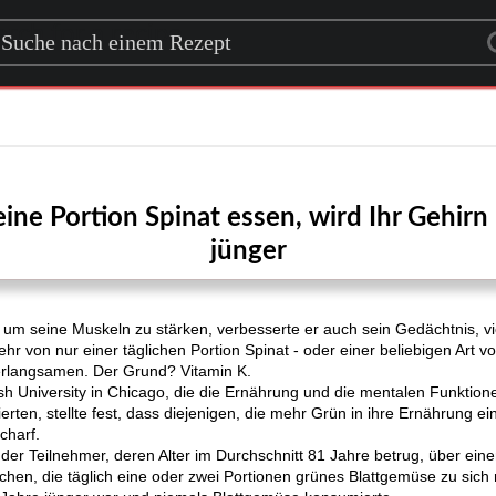
rch for a recipe
ine Portion Spinat essen, wird Ihr Gehir
jünger
m seine Muskeln zu stärken, verbesserte er auch sein Gedächtnis, vie
hr von nur einer täglichen Portion Spinat - oder einer beliebigen Art v
 verlangsamen. Der Grund? Vitamin K.
h University in Chicago, die die Ernährung und die mentalen Funktio
erten, stellte fest, dass diejenigen, die mehr Grün in ihre Ernährung e
charf.
der Teilnehmer, deren Alter im Durchschnitt 81 Jahre betrug, über eine
hen, die täglich eine oder zwei Portionen grünes Blattgemüse zu sich 