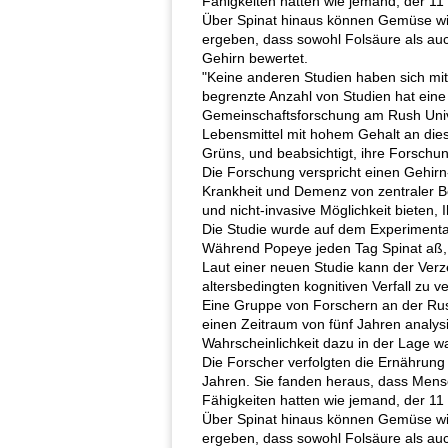
Fähigkeiten hatten wie jemand, der 11
Über Spinat hinaus können Gemüse wi
ergeben, dass sowohl Folsäure als auch
Gehirn bewertet.
"Keine anderen Studien haben sich mit 
begrenzte Anzahl von Studien hat eine A
Gemeinschaftsforschung am Rush Unive
Lebensmittel mit hohem Gehalt an dies
Grüns, und beabsichtigt, ihre Forschun
Die Forschung verspricht einen Gehirn-
Krankheit und Demenz von zentraler B
und nicht-invasive Möglichkeit bieten,
Die Studie wurde auf dem Experimental
Während Popeye jeden Tag Spinat aß, u
Laut einer neuen Studie kann der Verze
altersbedingten kognitiven Verfall zu
Eine Gruppe von Forschern an der Rus
einen Zeitraum von fünf Jahren analysi
Wahrscheinlichkeit dazu in der Lage wa
Die Forscher verfolgten die Ernährung 
Jahren. Sie fanden heraus, dass Mensc
Fähigkeiten hatten wie jemand, der 11
Über Spinat hinaus können Gemüse wi
ergeben, dass sowohl Folsäure als auch