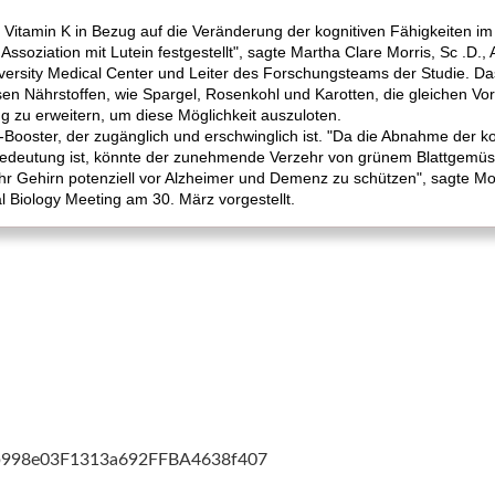
Vitamin K in Bezug auf die Veränderung der kognitiven Fähigkeiten im 
ssoziation mit Lutein festgestellt", sagte Martha Clare Morris, Sc .D., 
rsity Medical Center und Leiter des Forschungsteams der Studie. Das
en Nährstoffen, wie Spargel, Rosenkohl und Karotten, die gleichen Vort
g zu erweitern, um diese Möglichkeit auszuloten.
Booster, der zugänglich und erschwinglich ist. "Da die Abnahme der kog
edeutung ist, könnte der zunehmende Verzehr von grünem Blattgemüse
 Ihr Gehirn potenziell vor Alzheimer und Demenz zu schützen", sagte Mor
 Biology Meeting am 30. März vorgestellt.
cb998e03F1313a692FFBA4638f407