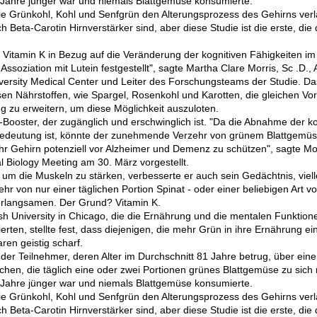
 Jahre jünger war und niemals Blattgemüse konsumierte.
e Grünkohl, Kohl und Senfgrün den Alterungsprozess des Gehirns ve
 Beta-Carotin Hirnverstärker sind, aber diese Studie ist die erste, die
Vitamin K in Bezug auf die Veränderung der kognitiven Fähigkeiten im 
ssoziation mit Lutein festgestellt", sagte Martha Clare Morris, Sc .D., 
rsity Medical Center und Leiter des Forschungsteams der Studie. Das
en Nährstoffen, wie Spargel, Rosenkohl und Karotten, die gleichen Vort
g zu erweitern, um diese Möglichkeit auszuloten.
Booster, der zugänglich und erschwinglich ist. "Da die Abnahme der kog
edeutung ist, könnte der zunehmende Verzehr von grünem Blattgemüse
 Ihr Gehirn potenziell vor Alzheimer und Demenz zu schützen", sagte Mor
 Biology Meeting am 30. März vorgestellt.
m die Muskeln zu stärken, verbesserte er auch sein Gedächtnis, viell
hr von nur einer täglichen Portion Spinat - oder einer beliebigen Art v
 verlangsamen. Der Grund? Vitamin K.
h University in Chicago, die die Ernährung und die mentalen Funktio
erten, stellte fest, dass diejenigen, die mehr Grün in ihre Ernährung e
ren geistig scharf.
der Teilnehmer, deren Alter im Durchschnitt 81 Jahre betrug, über eine
hen, die täglich eine oder zwei Portionen grünes Blattgemüse zu sich 
 Jahre jünger war und niemals Blattgemüse konsumierte.
e Grünkohl, Kohl und Senfgrün den Alterungsprozess des Gehirns ve
 Beta-Carotin Hirnverstärker sind, aber diese Studie ist die erste, die