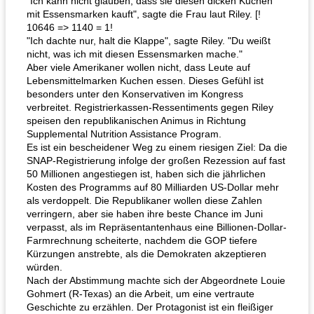
"Ich kann nicht glauben, dass sie diesen dicken Kuchen
mit Essensmarken kauft", sagte die Frau laut Riley. [!
10646 => 1140 = 1!
"Ich dachte nur, halt die Klappe", sagte Riley. "Du weißt
nicht, was ich mit diesen Essensmarken mache."
Aber viele Amerikaner wollen nicht, dass Leute auf
Lebensmittelmarken Kuchen essen. Dieses Gefühl ist
besonders unter den Konservativen im Kongress
verbreitet. Registrierkassen-Ressentiments gegen Riley
speisen den republikanischen Animus in Richtung
Supplemental Nutrition Assistance Program.
Es ist ein bescheidener Weg zu einem riesigen Ziel: Da die
SNAP-Registrierung infolge der großen Rezession auf fast
50 Millionen angestiegen ist, haben sich die jährlichen
Kosten des Programms auf 80 Milliarden US-Dollar mehr
als verdoppelt. Die Republikaner wollen diese Zahlen
verringern, aber sie haben ihre beste Chance im Juni
verpasst, als im Repräsentantenhaus eine Billionen-Dollar-
Farmrechnung scheiterte, nachdem die GOP tiefere
Kürzungen anstrebte, als die Demokraten akzeptieren
würden.
Nach der Abstimmung machte sich der Abgeordnete Louie
Gohmert (R-Texas) an die Arbeit, um eine vertraute
Geschichte zu erzählen. Der Protagonist ist ein fleißiger