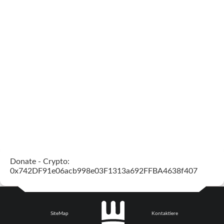
Donate - Crypto:
0x742DF91e06acb998e03F1313a692FFBA4638f407
SiteMap
Kontaktiere