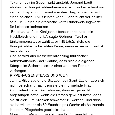
Texaner, der im Supermarkt ansteht. Jemand kauft
alaskische Königskrabbenbeine vor sich und er schaut sie
sehnsüchtig an und träumt von dem Tag, an dem er sich
einen solchen Luxus leisten kann. Dann zückt der Käufer
sein EBT - eine elektronische Vorteilsüberweisungskarte
für Lebensmittelmarken.
"Er schaut auf die Königskrabbenschenkel und sein
Hackfleisch und merkt", sagte Gohmert, "weil er
Einkommenssteuer zahlt ... er hilft tatsächlich, die
Königskrabbe zu bezahlen Beine, wenn er sie nicht selbst
bezahlen kann. "
Und so wird aus Kassenverärgerung mürrischer
Konservatismus - der Glaube, dass sich die eigenen
Kämpfe im Sicherheitsnetz einer anderen Person
verfangen.
RIPPENAUGENSTEAKS UND WEIN
Janina Riley sagte, die Situation bei Giant Eagle habe sich
nicht verschärft, nachdem sie die murmelnde Frau
konfrontiert hatte. Sie nahm an, dass es gar nicht
angefangen hätte, wenn die Person gewusst hätte, dass
sie studiert, um Krankenschwester zu werden, und dass
sie bereits mehr als 30 Stunden pro Woche als Assistentin
in einem Pflegeheim gearbeitet hatte.
Menschen müssen arm sein, um Ernährungshilfe zu