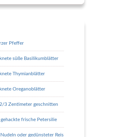
rzer Pfeffer
cknete süße Basilikumblätter
cknete Thymianblätter
cknete Oreganoblätter
2/3 Zentimeter geschnitten
n gehackte frische Petersilie
 Nudeln oder gedünsteter Reis