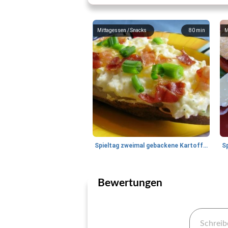
Mittagessen / Snacks
80
min
M
Spieltag zweimal gebackene Kartoffeln
Bewertungen