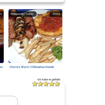
in
Mittagessen / Snacks
20
min
en
Chorizo ​​Wurst Chihuahua Hunde
Ich habe es geliebt