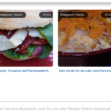
ittagessen / Snacks
25
min
Mittagessen / Snacks
25
m
Speck, Tomaten und Parmesanbrötchen mit Rosmarinmayonnaise
Reis Verde für ein oder zwei Person