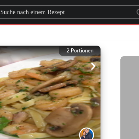
rch for a recipe
2
Portionen