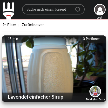
Search for a recipe
Login
Filter
Zurücksetzen
15 min
0
Portionen
Lavendel einfacher Sirup
TotallyJustEmzy