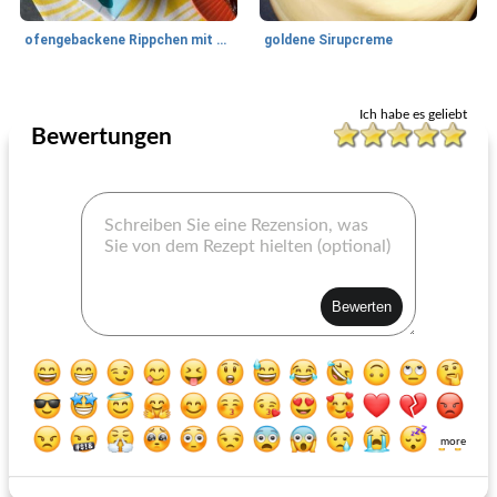
ofengebackene Rippchen mit Kreuzkümmelduft und süß-würziger Bbq-Sauce
goldene Sirupcreme
Süße Saucen
75
min
Süße Saucen
15
min
Ich habe es geliebt
Bewertungen
Kirschdijon-glasierter Schinken
Mit Basilikum-Minze angereicherter Honig
more