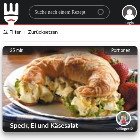
Search for a recipe
Login
Filter
Zurücksetzen
25 min
Portionen
Speck, Ei und Käsesalat
Jhollinger12