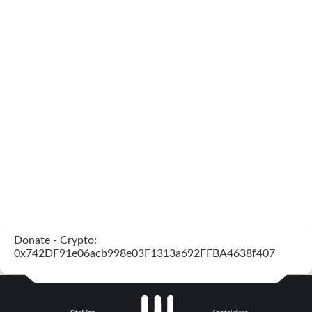
Donate - Crypto:
0x742DF91e06acb998e03F1313a692FFBA4638f407