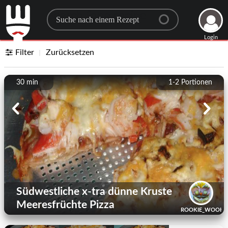
Search for a recipe
Login
Filter
Zurücksetzen
30 min
1-2
Portionen
Südwestliche x-tra dünne Kruste
Meeresfrüchte Pizza
ROOKIE_WOOKI