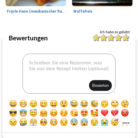
Frijole Hase (mexikanischer Rarebit)
Waffelreis
Mittagessen / Snacks
10
min
Mittagessen / Snacks
20
min
Ich habe es geliebt
Bewertungen
knackiger, fettarmer Sommerhühnersalat
einfache und schnelle weiche Hühnchen-Tacos
more