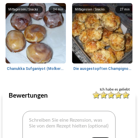
Mittagessen / Snacks
34
min
Mittagessen / Snacks
27
min
Chanukka Sufganiyot (Molkerei)
Die ausgestopften Champignons meiner Schwester
Mittagessen / Snacks
15
min
Mittagessen / Snacks
15
min
Ich habe es geliebt
Bewertungen