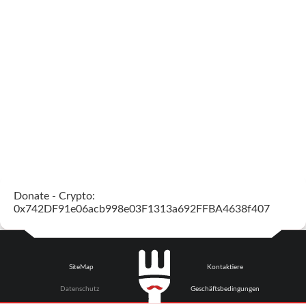
Donate - Crypto:
0x742DF91e06acb998e03F1313a692FFBA4638f407
SiteMap
Kontaktiere
Datenschutz
Geschäftsbedingungen