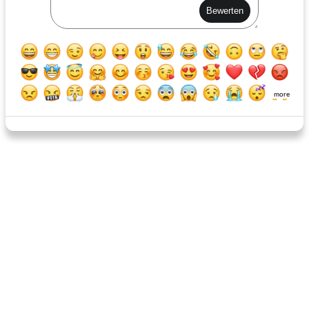
Papas Kesselmais
gewürzte Kartoffelscheiben
more