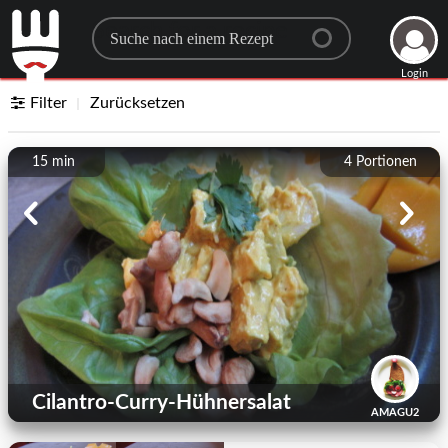
Search for a recipe
Login
Filter
Zurücksetzen
15 min
4
Portionen
Cilantro-Curry-Hühnersalat
AMAGU2