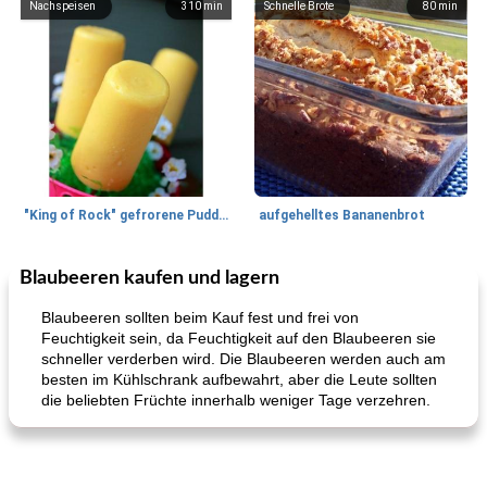
Nachspeisen
310
min
Schnelle Brote
80
min
"King of Rock" gefrorene Pudding Pops
aufgehelltes Bananenbrot
Blaubeeren kaufen und lagern
Mittagessen / Snacks
27
min
Potluck Desserts
50
min
Blaubeeren sollten beim Kauf fest und frei von
Feuchtigkeit sein, da Feuchtigkeit auf den Blaubeeren sie
schneller verderben wird. Die Blaubeeren werden auch am
besten im Kühlschrank aufbewahrt, aber die Leute sollten
die beliebten Früchte innerhalb weniger Tage verzehren.
Hühnchen, Süßkartoffelsuppe
Bananen-Sahne-Torte mit Schokoladenglasur