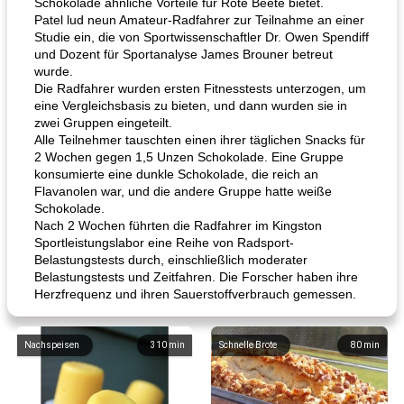
Schokolade ähnliche Vorteile für Rote Beete bietet.
Patel lud neun Amateur-Radfahrer zur Teilnahme an einer
Studie ein, die von Sportwissenschaftler Dr. Owen Spendiff
und Dozent für Sportanalyse James Brouner betreut
wurde.
Die Radfahrer wurden ersten Fitnesstests unterzogen, um
eine Vergleichsbasis zu bieten, und dann wurden sie in
zwei Gruppen eingeteilt.
Alle Teilnehmer tauschten einen ihrer täglichen Snacks für
2 Wochen gegen 1,5 Unzen Schokolade. Eine Gruppe
konsumierte eine dunkle Schokolade, die reich an
Flavanolen war, und die andere Gruppe hatte weiße
Schokolade.
Nach 2 Wochen führten die Radfahrer im Kingston
Sportleistungslabor eine Reihe von Radsport-
Belastungstests durch, einschließlich moderater
Belastungstests und Zeitfahren. Die Forscher haben ihre
Herzfrequenz und ihren Sauerstoffverbrauch gemessen.
Nachspeisen
310
min
Schnelle Brote
80
min