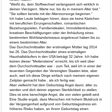
"Weißt du, dein Stoffwechsel verlangsamt sich wirklich in
deinen Vierzigern. Warte nur, bis du in meinem Alter bist."
"Sie sollten bereits mit der Altersvorsorge beginnen."
Ich habe Leute beklagen hören, dass sie keine Kästchen
mit beruflichen Errungenschaften, romantischen
Beziehungszielen, Familienidealen, Immobilienträumen,
kreativen Beschäftigungen oder der Anhäufung eines
bestimmten Wohlstandsniveaus angekreuzt haben bis zu
einem bestimmten Alter.
Das Durchschnittsalter der erstmaligen Mütter lag 2014
bei 26. Das Durchschnittsalter eines erstmaligen
Haushaltskäufers in den USA beträgt 32 Jahre. Ich habe
keinen dieser "Meilensteine" erreicht, bis ich weit über
dem Durchschnittsalter war - zum Teil, weil ich in einer der
teuersten Gegenden der Vereinigten Staaten lebe, aber
auch, weil ich diese Dinge einfach nach meinem eigenen
Zeitplan gemacht habe , als ich fertig war.
Aber vielleicht hat dein Geburtstag Angst davor, älter zu
werden und dich deiner eigenen Sterblichkeit zu stellen.
Dies ist eine berechtigte Angst, die von vielen geteilt wird.
Eine Studie ergab, dass Menschen mit hohem Blutdruck in
der Vergangenheit aufgrund von Geburtstagsstress ein
höheres Risiko haben, an ihrem Geburtstag einen