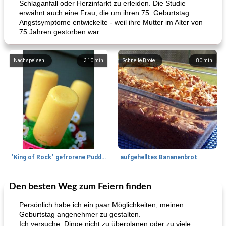
Schlaganfall oder Herzinfarkt zu erleiden. Die Studie
erwähnt auch eine Frau, die um ihren 75. Geburtstag
Angstsymptome entwickelte - weil ihre Mutter im Alter von
75 Jahren gestorben war.
Nachspeisen
310
min
Schnelle Brote
80
min
"King of Rock" gefrorene Pudding Pops
aufgehelltes Bananenbrot
Den besten Weg zum Feiern finden
Mittagessen / Snacks
27
min
Potluck Desserts
50
min
Persönlich habe ich ein paar Möglichkeiten, meinen
Geburtstag angenehmer zu gestalten.
Ich versuche, Dinge nicht zu überplanen oder zu viele