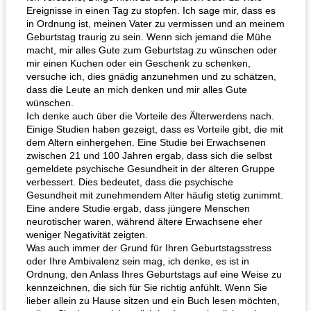
Ereignisse in einen Tag zu stopfen. Ich sage mir, dass es
in Ordnung ist, meinen Vater zu vermissen und an meinem
Geburtstag traurig zu sein. Wenn sich jemand die Mühe
macht, mir alles Gute zum Geburtstag zu wünschen oder
mir einen Kuchen oder ein Geschenk zu schenken,
versuche ich, dies gnädig anzunehmen und zu schätzen,
Hühnchen, Süßkartoffelsuppe
Bananen-Sahne-Torte mit Schokoladenglasur
dass die Leute an mich denken und mir alles Gute
wünschen.
Ich denke auch über die Vorteile des Älterwerdens nach.
Einige Studien haben gezeigt, dass es Vorteile gibt, die mit
dem Altern einhergehen. Eine Studie bei Erwachsenen
zwischen 21 und 100 Jahren ergab, dass sich die selbst
gemeldete psychische Gesundheit in der älteren Gruppe
verbessert. Dies bedeutet, dass die psychische
Gesundheit mit zunehmendem Alter häufig stetig zunimmt.
Eine andere Studie ergab, dass jüngere Menschen
neurotischer waren, während ältere Erwachsene eher
weniger Negativität zeigten.
Was auch immer der Grund für Ihren Geburtstagsstress
oder Ihre Ambivalenz sein mag, ich denke, es ist in
Ordnung, den Anlass Ihres Geburtstags auf eine Weise zu
kennzeichnen, die sich für Sie richtig anfühlt. Wenn Sie
lieber allein zu Hause sitzen und ein Buch lesen möchten,