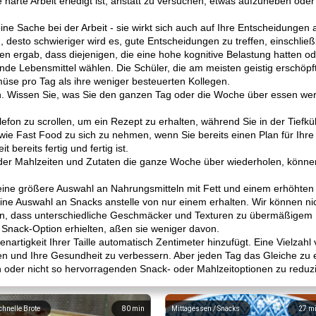
 harte Arbeit erledigt ist, anstatt zu versuchen, etwas aufzuheben o
ine Sache bei der Arbeit - sie wirkt sich auch auf Ihre Entscheidunge
 desto schwieriger wird es, gute Entscheidungen zu treffen, einschließ
en ergab, dass diejenigen, die eine hohe kognitive Belastung hatten od
nde Lebensmittel wählen. Die Schüler, die am meisten geistig erschöpf
se pro Tag als ihre weniger besteuerten Kollegen.
. Wissen Sie, was Sie den ganzen Tag oder die Woche über essen wer
efon zu scrollen, um ein Rezept zu erhalten, während Sie in der Tiefkühl
wie Fast Food zu sich zu nehmen, wenn Sie bereits einen Plan für Ihre
bereits fertig und fertig ist.
er Mahlzeiten und Zutaten die ganze Woche über wiederholen, können
ne größere Auswahl an Nahrungsmitteln mit Fett und einem erhöhten K
 Auswahl an Snacks anstelle von nur einem erhalten. Wir können nicht
ben, dass unterschiedliche Geschmäcker und Texturen zu übermäßigem
e Snack-Option erhielten, aßen sie weniger davon.
enartigkeit Ihrer Taille automatisch Zentimeter hinzufügt. Eine Vielzah
zen und Ihre Gesundheit zu verbessern. Aber jeden Tag das Gleiche zu 
der nicht so hervorragenden Snack- oder Mahlzeitoptionen zu reduzi
chnelle Brote
80
min
Mittagessen / Snacks
27
m