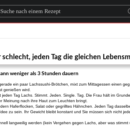
rch for a recipe
r schlecht, jeden Tag die gleichen Lebensm
kann weniger als 3 Stunden dauern
gerade ein paar Lachssushi-Brötchen, mixt zum Mittagessen einen gegr
t genießen wird.
 jeden Tag Lachs. Stimmt. Jeden. Single. Tag. Die Frau hält im Grunde 
rer Meinung nach ihre Haut zum Leuchten bringt.
 sondern Haferflocken, Salat oder gegrilltes Hähnchen. Jeden Tag dasse
 Idee zu sein. Ihr Gewicht bleibt konstant und Sie müssen sich nicht j
hnell langweilig werden (kein Vergehen gegen Lachs, aber was stimmt 