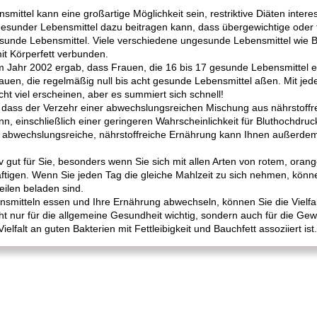
ittel kann eine großartige Möglichkeit sein, restriktive Diäten interes
 gesunder Lebensmittel dazu beitragen kann, dass übergewichtige oder
t gesunde Lebensmittel. Viele verschiedene ungesunde Lebensmittel wie
it Körperfett verbunden.
 Jahr 2002 ergab, dass Frauen, die 16 bis 17 gesunde Lebensmittel e
Frauen, die regelmäßig null bis acht gesunde Lebensmittel aßen. Mit j
ht viel erscheinen, aber es summiert sich schnell!
 dass der Verzehr einer abwechslungsreichen Mischung aus nährstoffr
n, einschließlich einer geringeren Wahrscheinlichkeit für Bluthochdru
ne abwechslungsreiche, nährstoffreiche Ernährung kann Ihnen außerde
v gut für Sie, besonders wenn Sie sich mit allen Arten von rotem, ora
gen. Wenn Sie jeden Tag die gleiche Mahlzeit zu sich nehmen, können
eilen beladen sind.
smitteln essen und Ihre Ernährung abwechseln, können Sie die Vielfa
cht nur für die allgemeine Gesundheit wichtig, sondern auch für die G
lfalt an guten Bakterien mit Fettleibigkeit und Bauchfett assoziiert ist.