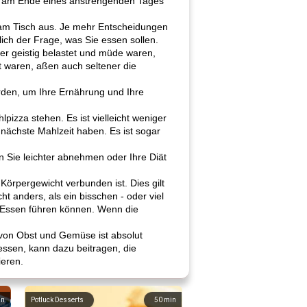
der am Ende eines anstrengenden Tages
n am Tisch aus. Je mehr Entscheidungen
lich der Frage, was Sie essen sollen.
er geistig belastet und müde waren,
t waren, aßen auch seltener die
den, um Ihre Ernährung und Ihre
pizza stehen. Es ist vielleicht weniger
 nächste Mahlzeit haben. Es ist sogar
 Sie leichter abnehmen oder Ihre Diät
örpergewicht verbunden ist. Dies gilt
 anders, als ein bisschen - oder viel
 Essen führen können. Wenn die
l von Obst und Gemüse ist absolut
essen, kann dazu beitragen, die
eren.
in
Potluck Desserts
50
min