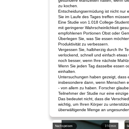
gesündere Mahlzeiten halten, wenn die
zu kochen.
Entscheidungsermüdung ist nicht nur e
Sie im Laufe des Tages treffen müssen,
Eine Studie von 1.018 College-Student
mit geringerer Wahrscheinlichkeit gesu
empfohlenen Portionen Obst oder Gemü
Überlegen Sie, was Sie essen möchten
Produktivität zu verbessern.
Vergessen Sie, halbherzig durch Ihr Tel
verlockend, schnell und einfach etwas 
noch besser, wenn Ihre nächste Mahlzeit 
Wenn Sie jeden Tag dasselbe essen od
einhalten.
Untersuchungen haben gezeigt, dass ei
insbesondere dann, wenn Menschen eine
- von allem zu haben. Forscher glau
Teilnehmer der Studie nur eine einzig
Das bedeutet nicht, dass die Verschied
wichtig, um Ihren Körper zu unterstüt
überwältigende Menge an ungesunden o
Nachspeisen
310
min
S