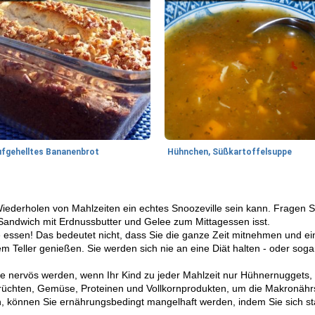
ufgehelltes Bananenbrot
Hühnchen, Süßkartoffelsuppe
Wiederholen von Mahlzeiten ein echtes Snoozeville sein kann. Fragen S
Sandwich mit Erdnussbutter und Gelee zum Mittagessen isst.
Sie essen! Das bedeutet nicht, dass Sie die ganze Zeit mitnehmen und
em Teller genießen. Sie werden sich nie an eine Diät halten - oder so
e nervös werden, wenn Ihr Kind zu jeder Mahlzeit nur Hühnernuggets,
 Früchten, Gemüse, Proteinen und Vollkornprodukten, um die Makronährst
 können Sie ernährungsbedingt mangelhaft werden, indem Sie sich sta