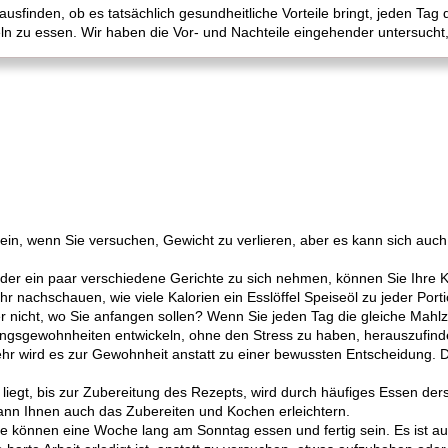
ausfinden, ob es tatsächlich gesundheitliche Vorteile bringt, jeden Tag
eln zu essen. Wir haben die Vor- und Nachteile eingehender untersucht
 sein, wenn Sie versuchen, Gewicht zu verlieren, aber es kann sich auc
der ein paar verschiedene Gerichte zu sich nehmen, können Sie Ihre Ka
hr nachschauen, wie viele Kalorien ein Esslöffel Speiseöl zu jeder Port
 nicht, wo Sie anfangen sollen? Wenn Sie jeden Tag die gleiche Mahlz
sgewohnheiten entwickeln, ohne den Stress zu haben, herauszufinde
ehr wird es zur Gewohnheit anstatt zu einer bewussten Entscheidung. D
iegt, bis zur Zubereitung des Rezepts, wird durch häufiges Essen ders
ann Ihnen auch das Zubereiten und Kochen erleichtern.
ie können eine Woche lang am Sonntag essen und fertig sein. Es ist au