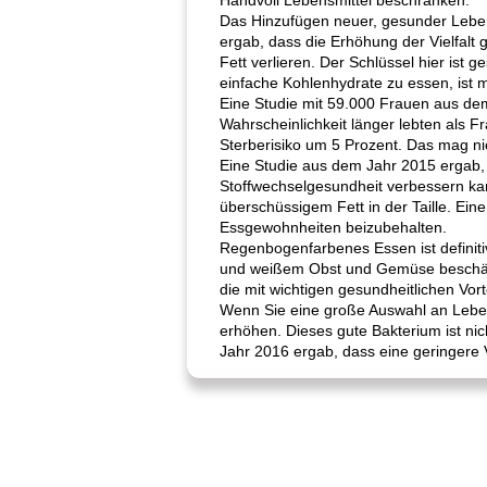
Handvoll Lebensmittel beschränken.
Das Hinzufügen neuer, gesunder Lebensm
ergab, dass die Erhöhung der Vielfalt
Fett verlieren. Der Schlüssel hier is
einfache Kohlenhydrate zu essen, ist m
Eine Studie mit 59.000 Frauen aus dem
Wahrscheinlichkeit länger lebten als 
Sterberisiko um 5 Prozent. Das mag nic
Eine Studie aus dem Jahr 2015 ergab,
Stoffwechselgesundheit verbessern kan
überschüssigem Fett in der Taille. Ei
Essgewohnheiten beizubehalten.
Regenbogenfarbenes Essen ist definiti
und weißem Obst und Gemüse beschäfti
die mit wichtigen gesundheitlichen Vort
Wenn Sie eine große Auswahl an Leben
erhöhen. Dieses gute Bakterium ist ni
Jahr 2016 ergab, dass eine geringere Vie