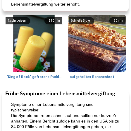
Lebensmittelvergiftung weiter erhöht.
Nachspeisen
310
min
Schnelle Brote
80
min
"King of Rock" gefrorene Pudding Pops
aufgehelltes Bananenbrot
Frühe Symptome einer Lebensmittelvergiftung
Mittagessen / Snacks
27
min
Potluck Desserts
50
min
Symptome einer Lebensmittelvergiftung sind
typischerweise:
Die Symptome treten schnell auf und sollten nur kurze Zeit
anhalten. Einem Bericht zufolge kann es in den USA bis zu
84.000 Fälle von Lebensmittelvergiftungen geben, die