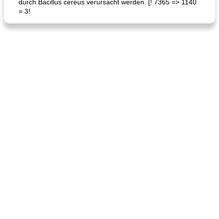
durch Bacillus cereus verursacht werden. [! 7365 => 1140
= 3!
Hühnchen, Süßkartoffelsuppe
Bananen-Sahne-Torte mit Schokoladenglasur