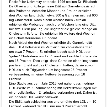
Rockefeller University entdeckt. 1996 stellten Dr. Elizabeth
De Oliveira und Kollegen eine Diät auf Garnelenbasis auf
den Prüfstand. Achtzehn Männer und Frauen erhielten
drei Wochen lang täglich etwa 300 g Garnelen mit fast 600
mg Cholesterin. Nach einem wechselnden Zeitplan
erhielten die Probanden auch drei Wochen lang eine Diät
Hühnchen, Süßkartoffelsuppe
Bananen-Sahne-Torte mit Schokoladenglasur
mit zwei Eiern pro Tag, die ungefähr die gleiche Menge an
Cholesterin lieferte. Sie erhielten für weitere drei Wochen
eine cholesterinarme Grunddiät.
Nach Ablauf der drei Wochen erhöhte die Garnelendiät
das LDL-Cholesterin im Vergleich zur cholesterinarmen
um etwa 7 Prozent. Es erhöhte jedoch auch HDL oder
"gutes" Cholesterin um 12 Prozent und senkte Triglyceride
um 13 Prozent. Dies zeigt, dass Garnelen einen insgesamt
positiven Effekt auf das Cholesterin hatten, da sie sowohl
HDL als auch Triglyceride um insgesamt 25 Prozent
verbesserten, mit einer Nettoverbesserung von 18
Prozent.
Eine Studie aus dem Jahr 2015 legt nahe, dass niedrige
HDL-Werte im Zusammenhang mit Herzerkrankungen mit
einer vollständigen Entzündung verbunden sind. Daher ist
ein höherer HDL wünschenswert.
Die Eidiät sah schlechter aus und erhöhte den LDL um 10
Prozent, während der HDL nur um 8 Prozent erhöht