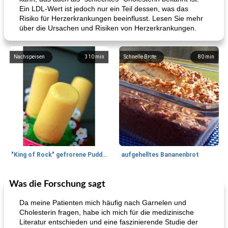
Ein LDL-Wert ist jedoch nur ein Teil dessen, was das
Risiko für Herzerkrankungen beeinflusst. Lesen Sie mehr
über die Ursachen und Risiken von Herzerkrankungen.
Nachspeisen
310
min
Schnelle Brote
80
min
"King of Rock" gefrorene Pudding Pops
aufgehelltes Bananenbrot
Was die Forschung sagt
Mittagessen / Snacks
27
min
Potluck Desserts
50
min
Da meine Patienten mich häufig nach Garnelen und
Cholesterin fragen, habe ich mich für die medizinische
Literatur entschieden und eine faszinierende Studie der