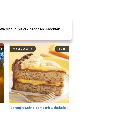
toffe sich in Slavek befinden. Möchten
in
Potluck Desserts
50
min
Bananen-Sahne-Torte mit Schokoladenglasur