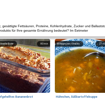
ett, gesättigte Fettsäuren, Proteine, Kohlenhydrate, Zucker und Ballasts
Produkts für Ihre gesamte Ernährung bedeutet? Im Eetmeter
chnelle Brote
80
min
Mittagessen / Snacks
27
m
ufgehelltes Bananenbrot
Hühnchen, Süßkartoffelsuppe