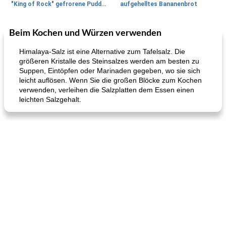
"King of Rock" gefrorene Pudding Pops
aufgehelltes Bananenbrot
Beim Kochen und Würzen verwenden
Mittagessen / Snacks
27
min
Potluck Desserts
50
min
Himalaya-Salz ist eine Alternative zum Tafelsalz. Die
größeren Kristalle des Steinsalzes werden am besten zu
Suppen, Eintöpfen oder Marinaden gegeben, wo sie sich
leicht auflösen. Wenn Sie die großen Blöcke zum Kochen
verwenden, verleihen die Salzplatten dem Essen einen
leichten Salzgehalt.
Hühnchen, Süßkartoffelsuppe
Bananen-Sahne-Torte mit Schokoladenglasur