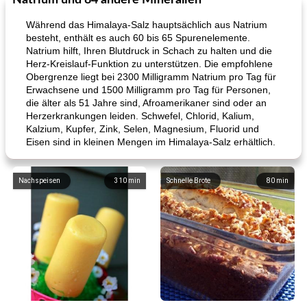
Natrium und 84 andere Mineralien
Während das Himalaya-Salz hauptsächlich aus Natrium
besteht, enthält es auch 60 bis 65 Spurenelemente.
Natrium hilft, Ihren Blutdruck in Schach zu halten und die
Herz-Kreislauf-Funktion zu unterstützen. Die empfohlene
Obergrenze liegt bei 2300 Milligramm Natrium pro Tag für
Erwachsene und 1500 Milligramm pro Tag für Personen,
die älter als 51 Jahre sind, Afroamerikaner sind oder an
Herzerkrankungen leiden. Schwefel, Chlorid, Kalium,
Kalzium, Kupfer, Zink, Selen, Magnesium, Fluorid und
Eisen sind in kleinen Mengen im Himalaya-Salz erhältlich.
Nachspeisen
310
min
Schnelle Brote
80
min