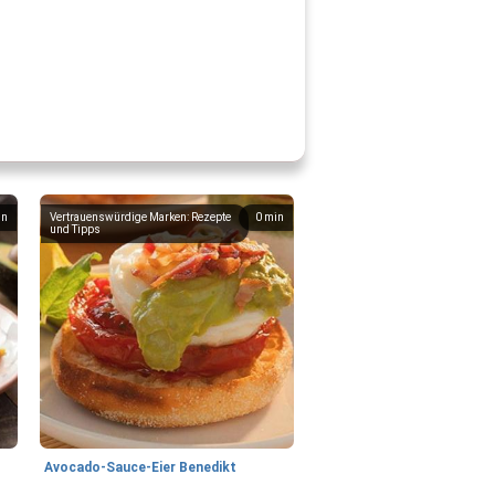
in
Vertrauenswürdige Marken: Rezepte
0
min
und Tipps
Avocado-Sauce-Eier Benedikt