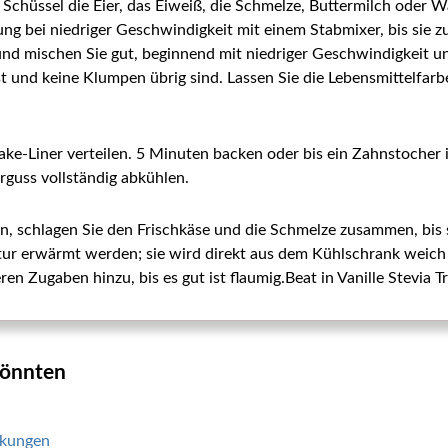
 Schüssel die Eier, das Eiweiß, die Schmelze, Buttermilch oder W
ng bei niedriger Geschwindigkeit mit einem Stabmixer, bis sie 
und mischen Sie gut, beginnend mit niedriger Geschwindigkeit un
st und keine Klumpen übrig sind. Lassen Sie die Lebensmittelfar
ake-Liner verteilen. 5 Minuten backen oder bis ein Zahnstocher i
guss vollständig abkühlen.
 schlagen Sie den Frischkäse und die Schmelze zusammen, bis si
r erwärmt werden; sie wird direkt aus dem Kühlschrank weich g
eren Zugaben hinzu, bis es gut ist flaumig.Beat in Vanille Stevi
 könnten
rkungen