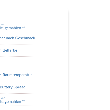
n von
ält, gemahlen **
 oder nach Geschmack
ittelfarbe
se, Raumtemperatur
Buttery Spread
n von
ält, gemahlen **