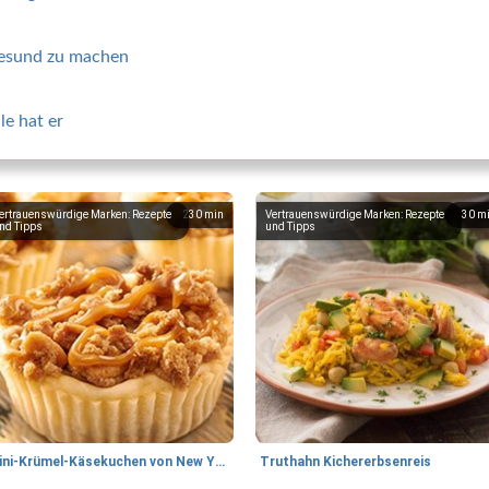
 gesund zu machen
le hat er
ertrauenswürdige Marken: Rezepte
230
min
Vertrauenswürdige Marken: Rezepte
30
m
nd Tipps
und Tipps
Mini-Krümel-Käsekuchen von New York
Truthahn Kichererbsenreis