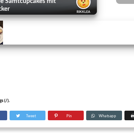
ote Samtcupcakes mit
cker
RIKKLEA
s (/).
Tweet
Pin
Whatsapp