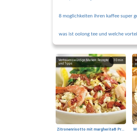
8 moglichkeiten ihren kaffee super
was ist oolong tee und welche vortei
Vertrauenswürdige Marken: Rezepte
30
min
V
und Tipps
u
Zitronenrisotto mit margherita® Prosciutto und Garnelen