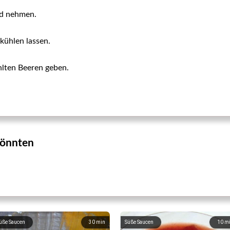
d nehmen.
kühlen lassen.
lten Beeren geben.
 könnten
üße Saucen
30
min
Süße Saucen
10
m