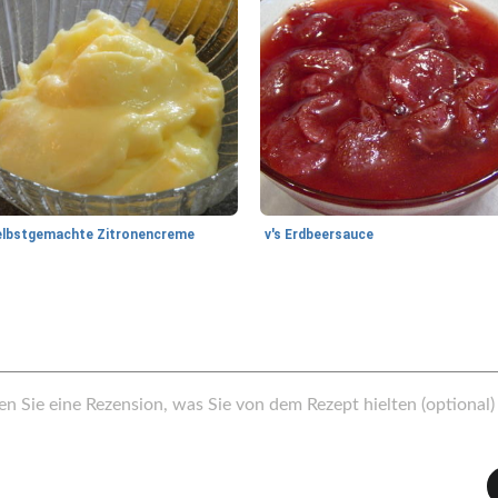
elbstgemachte Zitronencreme
v's Erdbeersauce