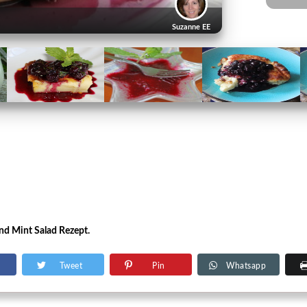
Suzanne EE
nd Mint Salad Rezept.
Tweet
Pin
Whatsapp