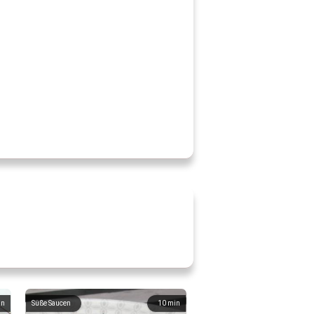
in
Süße Saucen
10
min