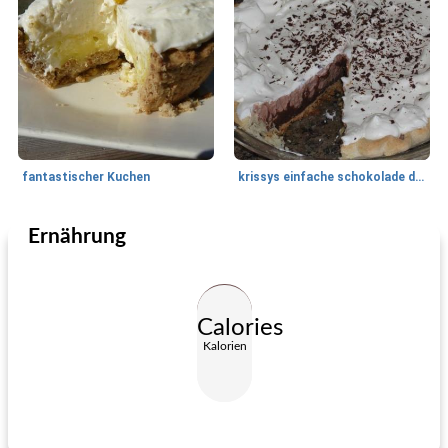
fantastischer Kuchen
krissys einfache schokolade dreilagige kuchen
Ernährung
Nachspeisen
15
min
Nachspeisen
0
min
Calories
Kalorien
Erdnussbutter-Brezelbarren
st. Patrick's Tag Zucchini-Haferkekse