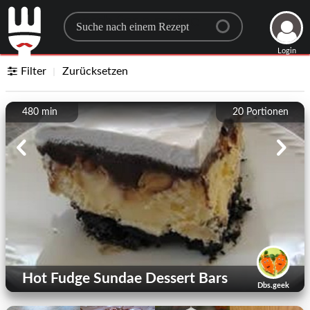
Search for a recipe
Login
Filter
Zurücksetzen
480 min
20
Portionen
Hot Fudge Sundae Dessert Bars
Dbs.geek