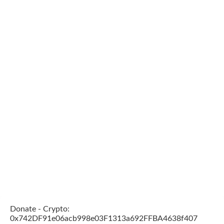
Donate - Crypto:
0x742DF91e06acb998e03F1313a692FFBA4638f407