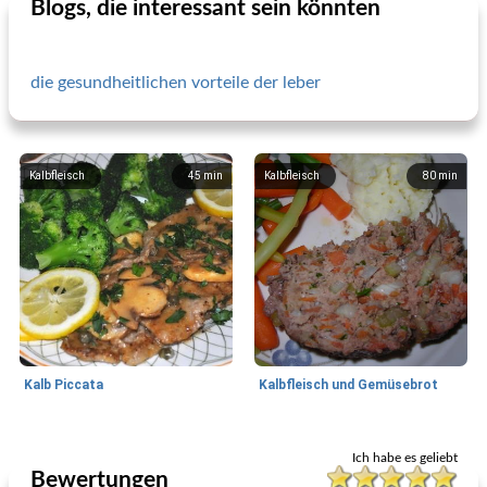
Blogs, die interessant sein könnten
die gesundheitlichen vorteile der leber
Kalbfleisch
45
min
Kalbfleisch
80
min
Kalb Piccata
Kalbfleisch und Gemüsebrot
Kalbfleisch
95
min
Kalbfleisch
25
min
Ich habe es geliebt
Bewertungen