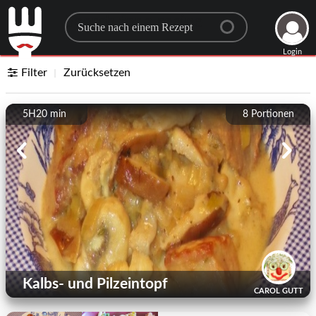
Search for a recipe
Login
Filter
Zurücksetzen
5H20 min
8
Portionen
Kalbs- und Pilzeintopf
CAROL GUTT