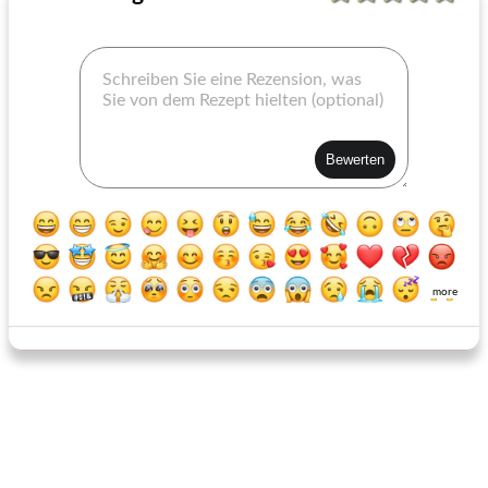
fleischbällchen der koch rocco dispirito mamas
Kalbsmuscheln in einer cremigen Paprika-Zwiebelsauce
more