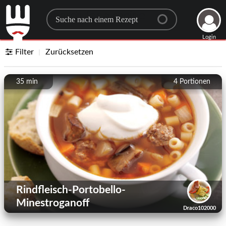
Search for a recipe
Login
Filter
Zurücksetzen
35 min
4
Portionen
Rindfleisch-Portobello-
Minestroganoff
Draco102000