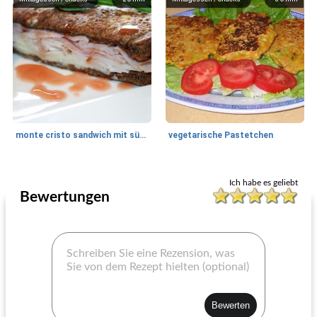
monte cristo sandwich mit süßer senfsauce
vegetarische Pastetchen
Mittagessen / Snacks
15
min
Mittagessen / Snacks
35
min
Ich habe es geliebt
Bewertungen
Super scharfes gegrilltes Käsesandwich
blt "s außergewöhnlich