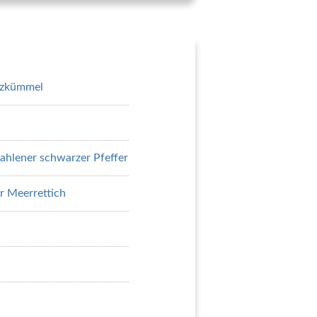
uzkümmel
mahlener schwarzer Pfeffer
er Meerrettich