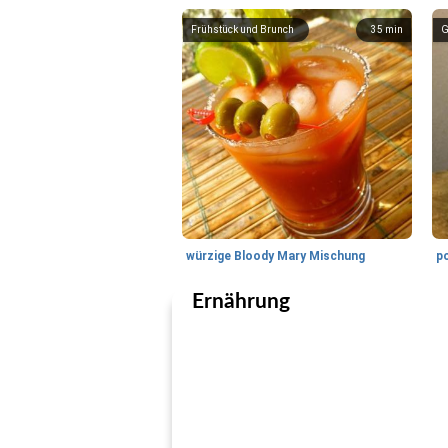
Frühstück und Brunch
35
min
G
würzige Bloody Mary Mischung
Ernährung