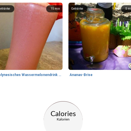
etränke
15
min
Getränke
5
m
polynesisches Wassermelonendrink ('otai)
Ananas-Brise
Calories
Kalorien