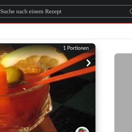
rch for a recipe
1
Portionen