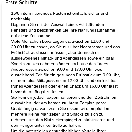
Erste Schritte
Mittagessen / Snacks
27
min
Potluck Desserts
50
min
16/8 intermittierendes Fasten ist einfach, sicher und
nachhaltig.
Beginnen Sie mit der Auswahl eines Acht-Stunden-
Fensters und beschränken Sie Ihre Nahrungsaufnahme
auf diese Zeitspanne.
Viele Menschen bevorzugen es, zwischen 12.00 und
20.00 Uhr zu essen, da Sie nur über Nacht fasten und das
Frühstück auslassen müssen, aber dennoch ein
ausgewogenes Mittag- und Abendessen sowie ein paar
Hühnchen, Süßkartoffelsuppe
Bananen-Sahne-Torte mit Schokoladenglasur
Snacks zu sich nehmen können im Laufe des Tages.
Andere essen zwischen 9.00 und 17.00 Uhr, was
ausreichend Zeit für ein gesundes Frühstück um 9.00 Uhr,
ein normales Mittagessen um 12.00 Uhr und ein leichtes
frühes Abendessen oder einen Snack um 16.00 Uhr lässt.
bevor du anfängst zu fasten.
Sie können jedoch experimentieren und den Zeitrahmen
auswählen, der am besten zu Ihrem Zeitplan passt.
Unabhängig davon, wann Sie essen, wird empfohlen,
mehrere kleine Mahlzeiten und Snacks zu sich zu
nehmen, um den Blutzuckerspiegel zu stabilisieren und
den Hunger unter Kontrolle zu halten.
Um die potenziellen gesundheitlichen Vorteile Ihrer