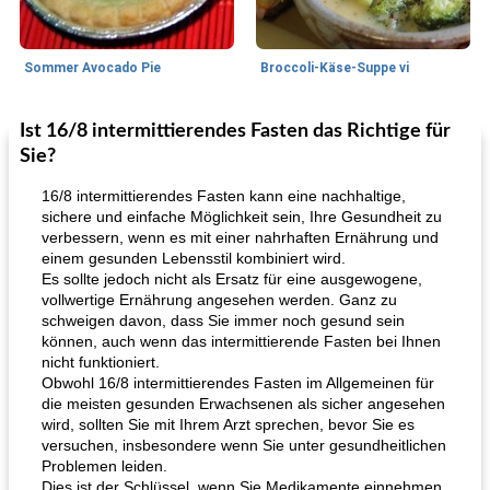
Sommer Avocado Pie
Broccoli-Käse-Suppe vi
Ist 16/8 intermittierendes Fasten das Richtige für
Kurs
35
min
Mittagessen / Snacks
15
min
Sie?
16/8 intermittierendes Fasten kann eine nachhaltige,
sichere und einfache Möglichkeit sein, Ihre Gesundheit zu
verbessern, wenn es mit einer nahrhaften Ernährung und
einem gesunden Lebensstil kombiniert wird.
Es sollte jedoch nicht als Ersatz für eine ausgewogene,
vollwertige Ernährung angesehen werden. Ganz zu
schweigen davon, dass Sie immer noch gesund sein
Karamell-Brownie-Kuchen
können, auch wenn das intermittierende Fasten bei Ihnen
Cilantro-Curry-Hühnersalat
nicht funktioniert.
Obwohl 16/8 intermittierendes Fasten im Allgemeinen für
die meisten gesunden Erwachsenen als sicher angesehen
wird, sollten Sie mit Ihrem Arzt sprechen, bevor Sie es
versuchen, insbesondere wenn Sie unter gesundheitlichen
Problemen leiden.
Dies ist der Schlüssel, wenn Sie Medikamente einnehmen