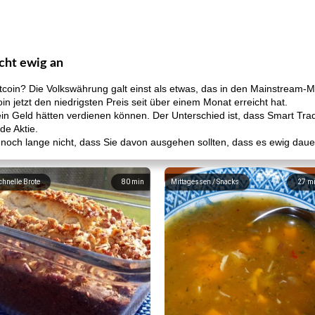
cht ewig an
coin? Die Volkswährung galt einst als etwas, das in den Mainstream-Mark
in jetzt den niedrigsten Preis seit über einem Monat erreicht hat.
kein Geld hätten verdienen können. Der Unterschied ist, dass Smart Tr
de Aktie.
as noch lange nicht, dass Sie davon ausgehen sollten, dass es ewig daue
chnelle Brote
80
min
Mittagessen / Snacks
27
m