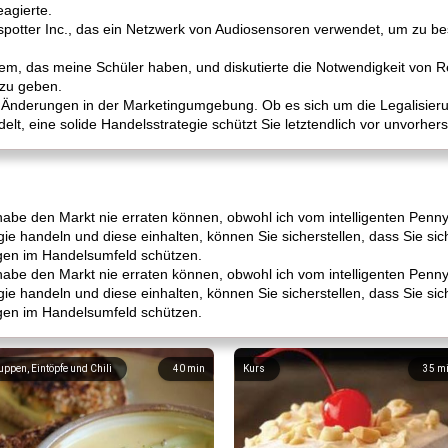
eagierte.
otspotter Inc., das ein Netzwerk von Audiosensoren verwendet, um zu
lem, das meine Schüler haben, und diskutierte die Notwendigkeit von R
 zu geben.
n Änderungen in der Marketingumgebung. Ob es sich um die Legalisier
delt, eine solide Handelsstrategie schützt Sie letztendlich vor unvorhe
abe den Markt nie erraten können, obwohl ich vom intelligenten Penny-
ie handeln und diese einhalten, können Sie sicherstellen, dass Sie si
gen im Handelsumfeld schützen.
abe den Markt nie erraten können, obwohl ich vom intelligenten Penny-
ie handeln und diese einhalten, können Sie sicherstellen, dass Sie si
gen im Handelsumfeld schützen.
uppen, Eintöpfe und Chili
40
min
Kurs
35
m