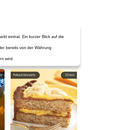
t eintrat. Ein kurzer Blick auf die
ader bereits von der Währung
rn wird.
in
Potluck Desserts
50
min