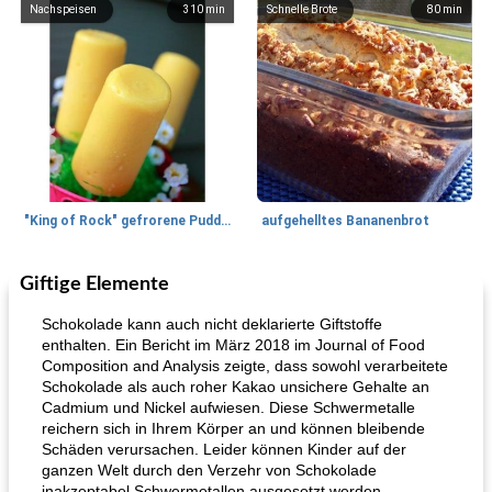
Nachspeisen
310
min
Schnelle Brote
80
min
"King of Rock" gefrorene Pudding Pops
aufgehelltes Bananenbrot
Giftige Elemente
Mittagessen / Snacks
27
min
Potluck Desserts
50
min
Schokolade kann auch nicht deklarierte Giftstoffe
enthalten. Ein Bericht im März 2018 im Journal of Food
Composition and Analysis zeigte, dass sowohl verarbeitete
Schokolade als auch roher Kakao unsichere Gehalte an
Cadmium und Nickel aufwiesen. Diese Schwermetalle
reichern sich in Ihrem Körper an und können bleibende
Schäden verursachen. Leider können Kinder auf der
ganzen Welt durch den Verzehr von Schokolade
inakzeptabel Schwermetallen ausgesetzt werden.