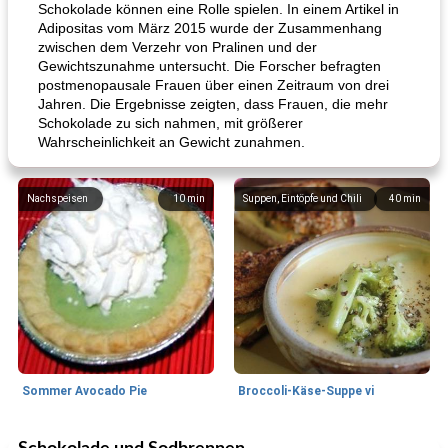
Schokolade können eine Rolle spielen. In einem Artikel in
Adipositas vom März 2015 wurde der Zusammenhang
zwischen dem Verzehr von Pralinen und der
Gewichtszunahme untersucht. Die Forscher befragten
postmenopausale Frauen über einen Zeitraum von drei
Jahren. Die Ergebnisse zeigten, dass Frauen, die mehr
Schokolade zu sich nahmen, mit größerer
Wahrscheinlichkeit an Gewicht zunahmen.
Nachspeisen
10
min
Suppen, Eintöpfe und Chili
40
min
Sommer Avocado Pie
Broccoli-Käse-Suppe vi
Kurs
35
min
Mittagessen / Snacks
15
min