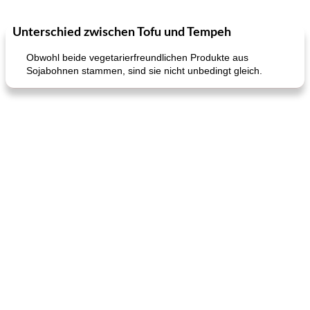
Unterschied zwischen Tofu und Tempeh
Kurs
35
min
Mittagessen / Snacks
15
min
Obwohl beide vegetarierfreundlichen Produkte aus
Sojabohnen stammen, sind sie nicht unbedingt gleich.
Karamell-Brownie-Kuchen
Cilantro-Curry-Hühnersalat