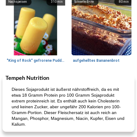
Nachspeisen
310
min
Schnelle Brote
80
min
"King of Rock" gefrorene Pudding Pops
aufgehelltes Bananenbrot
Tempeh Nutrition
Mittagessen / Snacks
27
min
Potluck Desserts
50
min
Dieses Sojaprodukt ist äußerst nährstoffreich, da es mit
etwa 18 Gramm Protein pro 100 Gramm Sojaprodukt
extrem proteinreich ist. Es enthält auch kein Cholesterin
und keinen Zucker, aber ungefähr 200 Kalorien pro 100-
Gramm-Portion. Dieser Fleischersatz ist auch reich an
Mangan, Phosphor, Magnesium, Niacin, Kupfer, Eisen und
Kalium.
Hühnchen, Süßkartoffelsuppe
Bananen-Sahne-Torte mit Schokoladenglasur