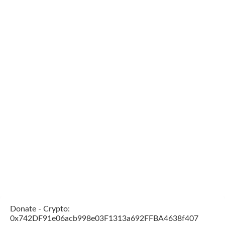
Donate - Crypto:
0x742DF91e06acb998e03F1313a692FFBA4638f407