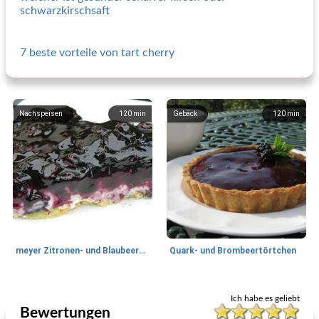
schwarzkirschsaft
7 beste vorteile von tart cherry
Nachspeisen
120
min
Gebäck
120
min
meyer Zitronen- und Blaubeerkäsekuchen
Quark- und Brombeertörtchen
Gebäck
40
min
Gebäck
40
min
Ich habe es geliebt
Bewertungen