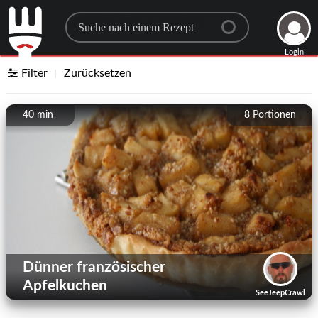
Search for a recipe
Login
Filter
Zurücksetzen
40 min
8
Portionen
Dünner französischer
Apfelkuchen
SeeJeepCrawl