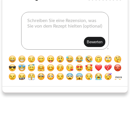
Zuckermandeltortenkruste
dünner französischer Apfelkuchen
more