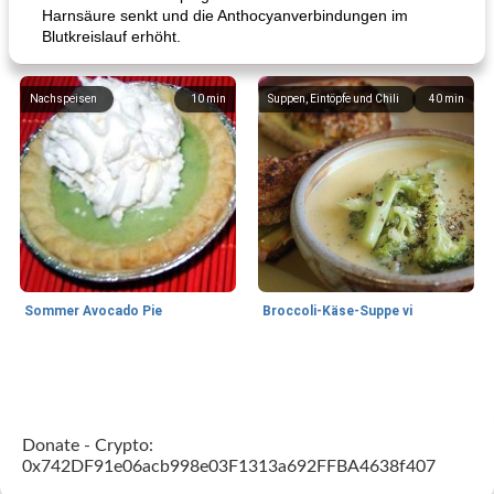
Harnsäure senkt und die Anthocyanverbindungen im
Blutkreislauf erhöht.
Nachspeisen
10
min
Suppen, Eintöpfe und Chili
40
min
Sommer Avocado Pie
Broccoli-Käse-Suppe vi
Kurs
35
min
Mittagessen / Snacks
15
min
Donate - Crypto:
0x742DF91e06acb998e03F1313a692FFBA4638f407