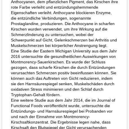
Anthocyanen, dem pflanzlichen Pigment, das Kirschen ihre
rote Farbe verleiht und entzündungshemmende
Eigenschaften verleiht. Anthocyane blockieren Enzyme,
die entzündliche Verbindungen, sogenannte
Prostaglandine, produzieren. Die Anthocyane in scharfen
Kirschen wurden verwendet, um ihre Wirkung auf die
Schmerzlinderung zu untersuchen, wobei der
Schwerpunkt auf Gicht, Gelenkschmerzen bei Arthritis und
Muskelschmerzen bei körperlicher Anstrengung liegt.
Eine Studie der Eastern Michigan University aus dem Jahr
2016 untersuchte die gesundheitlichen Auswirkungen von
Montmorency-Sauerkirschen. Es wurde der Schluss
gezogen, dass scharfe Kirschen die durch Entzündungen
verursachten Schmerzen positiv beeinflussen können. Sie
können auch das Auftreten von Gicht reduzieren, indem
sie den Harnsäurespiegel senken, Muskelschäden durch
oxidativen Stress minimieren und den Schlaf durch
Tryptophan-Gehalt fördern.
Eine weitere Studie aus dem Jahr 2014, die im Journal of
Functional Foods veröffentlicht wurde, untersuchte die
Entzündungs- und Harnsäurespiegel bei Probanden vor
und nach der Einnahme von Montmorency-
Kirschsaftkonzentrat. Die Ergebnisse legen nahe, dass
Kirschsaft den Blutspiegel der Gicht verursachenden