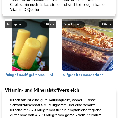
Cholesterin noch Ballaststoffe und sind keine signifikanten
Vitamin D-Quellen.
Nachspeisen
310
min
Schnelle Brote
80
min
"King of Rock" gefrorene Pudding Pops
aufgehelltes Bananenbrot
Vitamin- und Mineralstoffvergleich
Mittagessen / Snacks
27
min
Potluck Desserts
50
min
Kirschsaft ist eine gute Kaliumquelle, wobei 1 Tasse
Schwarzkirschsaft 570 Milligramm und eine scharfe
Kirsche mit 370 Milligramm für die empfohlene tägliche
Aufnahme von 4.700 Milligramm gemäß dem Zeitraum