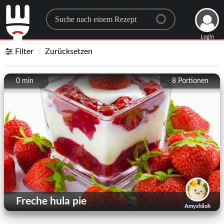
Search for a recipe
Login
Filter
Zurücksetzen
0 min
8
Portionen
Freche hula pie
Amyshiloh