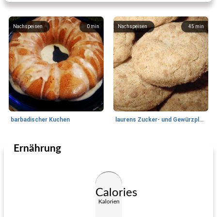
Nachspeisen
0
min
Nachspeisen
45
min
barbadischer Kuchen
laurens Zucker- und Gewürzplätzchen mit schwarzem Pfeffer
Ernährung
Nachspeisen
25
min
Nachspeisen
465
min
Calories
Kalorien