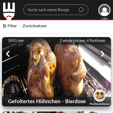
Search for a recipe
Login
Filter
Zurücksetzen
1H15 min
1 whole chicken, 4
Portionen
Gefoltertes Hühnchen - Bierdose
Finchesarebeautifu