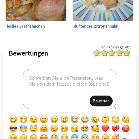
leslies Brathähnchen
duftendes Zitronenhuhn
Fleisch und Geflügel
285
min
Ganzes Huhn
260
min
Ich habe es geliebt
Bewertungen
Huli Huli Huhn
das beste ganze Hähnchen in einem Topftopf
more