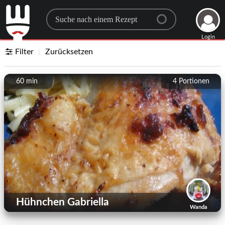
Search for a recipe
Login
Filter
Zurücksetzen
60 min
4
Portionen
Hühnchen Gabriella
Wanda