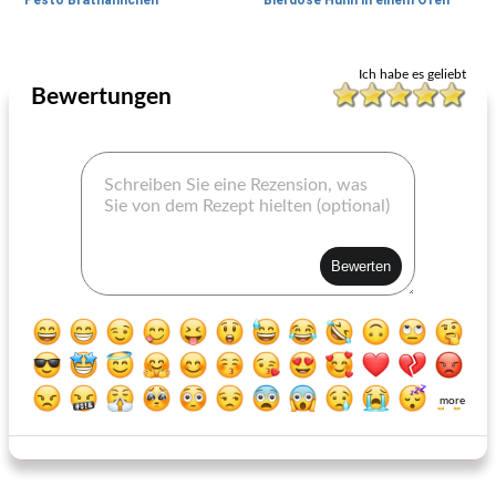
Pesto Brathähnchen
Bierdose Huhn in einem Ofen
Ganzes Huhn
125
min
Ganzes Huhn
120
min
Ich habe es geliebt
Bewertungen
aufrechtes Huhn im Ofen mit Knoblauch und Apfelwein
Das ultimative Brathähnchen von Tyler Florence
more