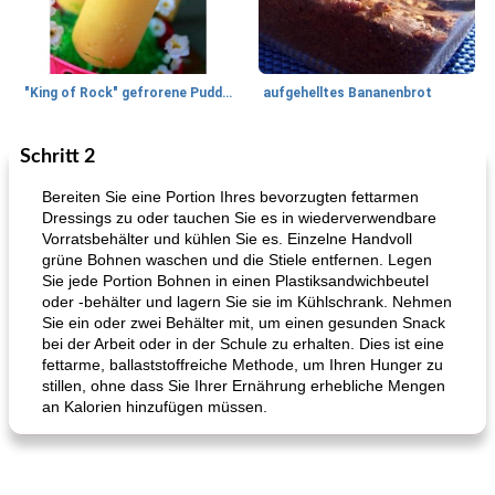
"King of Rock" gefrorene Pudding Pops
aufgehelltes Bananenbrot
Schritt 2
Mittagessen / Snacks
27
min
Potluck Desserts
50
min
Bereiten Sie eine Portion Ihres bevorzugten fettarmen
Dressings zu oder tauchen Sie es in wiederverwendbare
Vorratsbehälter und kühlen Sie es. Einzelne Handvoll
grüne Bohnen waschen und die Stiele entfernen. Legen
Sie jede Portion Bohnen in einen Plastiksandwichbeutel
oder -behälter und lagern Sie sie im Kühlschrank. Nehmen
Sie ein oder zwei Behälter mit, um einen gesunden Snack
bei der Arbeit oder in der Schule zu erhalten. Dies ist eine
fettarme, ballaststoffreiche Methode, um Ihren Hunger zu
Hühnchen, Süßkartoffelsuppe
Bananen-Sahne-Torte mit Schokoladenglasur
stillen, ohne dass Sie Ihrer Ernährung erhebliche Mengen
an Kalorien hinzufügen müssen.