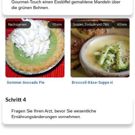
Gourmet-Touch einen Esslöffel gemahlene Mandeln über
die grünen Bohnen.
Nachspeisen
10
min
Suppen, Eintöpfe und Chili
40
min
Sommer Avocado Pie
Broccoli-Käse-Suppe vi
Schritt 4
Kurs
35
min
Mittagessen / Snacks
15
min
Fragen Sie Ihren Arzt, bevor Sie wesentliche
Ernährungsänderungen vornehmen.