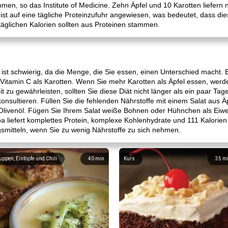
men, so das Institute of Medicine. Zehn Äpfel und 10 Karotten liefern 
 ist auf eine tägliche Proteinzufuhr angewiesen, was bedeutet, dass die
täglichen Kalorien sollten aus Proteinen stammen.
st schwierig, da die Menge, die Sie essen, einen Unterschied macht. B
 Vitamin C als Karotten. Wenn Sie mehr Karotten als Äpfel essen, wer
zu gewährleisten, sollten Sie diese Diät nicht länger als ein paar Tage
onsultieren. Füllen Sie die fehlenden Nährstoffe mit einem Salat aus Ä
Olivenöl. Fügen Sie Ihrem Salat weiße Bohnen oder Hühnchen als Eiwe
a liefert komplettes Protein, komplexe Kohlenhydrate und 111 Kalorien
itteln, wenn Sie zu wenig Nährstoffe zu sich nehmen.
uppen, Eintöpfe und Chili
40
min
Kurs
35
m