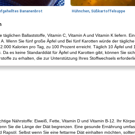
ufgehelltes Bananenbrot
Hühnchen, Süßkartoffelsuppe
n
e täglichen Ballaststoffe, Vitamin C, Vitamin A und Vitamin K liefern. Ei
 A. Wenn Sie fünf große Äpfel und Bei fünf Karotten würde der tägliche 
 2.000 Kalorien pro Tag, zu 100 Prozent erreicht. Täglich 10 Äpfel und 
 Da es keine Standarddiät für Äpfel und Karotten gibt, können Sie sich 
toffe zu erhalten, die zur Unterstützung Ihres Stoffwechsels erforderli
ichtige Nährstoffe: Eiweiß, Fette, Vitamin D und Vitamin B-12. Ihr Körp
nn Sie die Länge der Diät begrenzen. Eine gesunde Ernährung umfass
 Rapsöl. Selbst wenn Sie eine fettarme Diät einhalten möchten, sollte